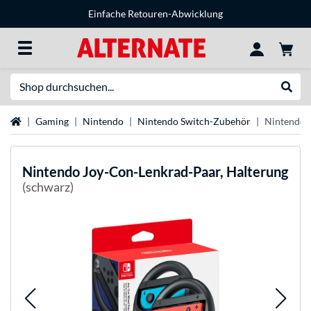
Einfache Retouren-Abwicklung
Suche
Suche
Startseite
Gaming
Nintendo
Nintendo Switch-Zubehör
Nintendo 
Nintendo
Joy-Con-Lenkrad-Paar, Halterung
(schwarz)