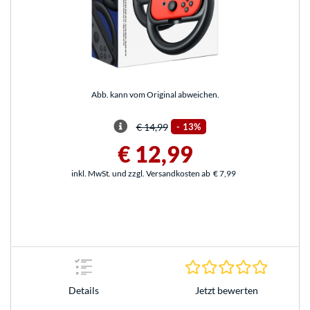
Abb. kann vom Original abweichen.
€ 14,99
-
13%
€ 12,99
inkl. MwSt. und zzgl. Versandkosten ab
€ 7,99
0.0 Stern
Jetzt bewerten
Details