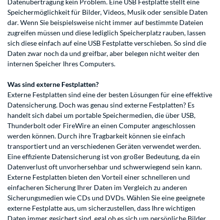
Datenübertragung kein Problem. Eine USB Festplatte stellt eine
Speichermöglichkeit für Bilder, Videos, Musik oder sensible Daten
dar. Wenn Sie beispielsweise nicht immer auf bestimmte Dateien
zugreifen müssen und diese lediglich Speicherplatz rauben, lassen
sich diese einfach auf eine USB Festplatte verschieben. So sind die
Daten zwar noch da und greifbar, aber belegen nicht weiter den
internen Speicher Ihres Computers.
Was sind externe Festplatten?
Externe Festplatten sind eine der besten Lösungen für eine effektive
Datensicherung. Doch was genau sind externe Festplatten? Es
handelt sich dabei um portable Speichermedien, die über USB,
Thunderbolt oder FireWire an einen Computer angeschlossen
werden können. Durch ihre Tragbarkeit können sie einfach
transportiert und an verschiedenen Geräten verwendet werden.
Eine effiziente Datensicherung ist von großer Bedeutung, da ein
Datenverlust oft unvorhersehbar und schwerwiegend sein kann.
Externe Festplatten bieten den Vorteil einer schnelleren und
einfacheren Sicherung Ihrer Daten im Vergleich zu anderen
Sicherungsmedien wie CDs und DVDs. Wählen Sie eine geeignete
externe Festplatte aus, um sicherzustellen, dass Ihre wichtigen
Daten immer gesichert sind, egal ob es sich um persönliche Bilder