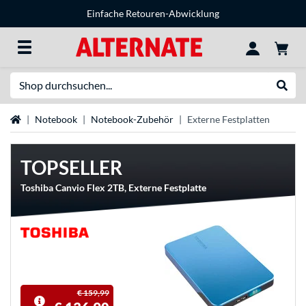
Einfache Retouren-Abwicklung
Suche
Suche
Startseite
Notebook
Notebook-Zubehör
Externe Festplatten
TOPSELLER
Toshiba Canvio Flex 2TB, Externe Festplatte
€ 159,99