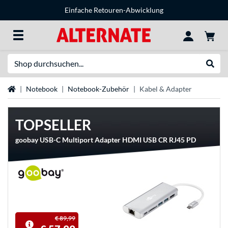
Einfache Retouren-Abwicklung
Suche
Suche
Startseite
Notebook
Notebook-Zubehör
Kabel & Adapter
TOPSELLER
goobay USB-C Multiport Adapter HDMI USB CR RJ45 PD
€ 89,99