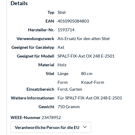
Details
Typ
Stiel
EAN
4010905084803
Hersteller-Nr.
1593714
Verwendungszweck
Als Ersatz für den alten Stiel
Geeignet für Gerätetyp
Axt
Geeignet für Modell
SPALT-FIX-Axt OX 248 E-2501
Material
Holz
Stiel
Länge
80 cm
Form
Knauf-Form
Einsatzbereich
Forst, Garten
Weitere Informationen
Für SPALT-FIX-Axt OX 248 E-2501
Gewicht
750 Gramm
WEEE-Nummer
23478952
Verantwortliche Person für die EU