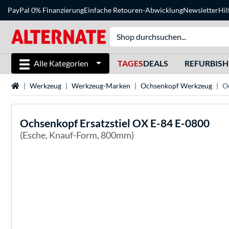
PayPal 0% Finanzierung
Einfache Retouren-Abwicklung
Newsletter
Hil
Alle Kategorien
TAGES
DEALS
REFURBIS
Startseite
Werkzeug
Werkzeug-Marken
Ochsenkopf Werkzeug
O
Ochsenkopf
Ersatzstiel OX E-84 E-0800
(Esche, Knauf-Form, 800mm)