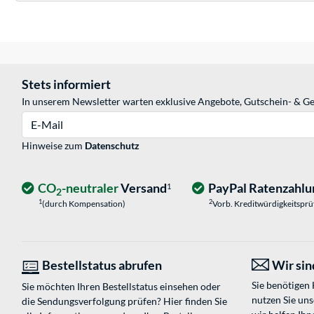
Stets informiert
In unserem Newsletter warten exklusive Angebote, Gutschein- & Ge
E-Mail
Hinweise zum
Datenschutz
CO
-neutraler
Versand
PayPal Ratenzahlu
1
2
1
2
(durch Kompensation)
Vorb. Kreditwürdigkeitspr
Bestellstatus abrufen
Wir sind
Sie benötigen
Sie möchten Ihren Bestellstatus einsehen oder
nutzen Sie un
die Sendungsverfolgung prüfen? Hier finden Sie