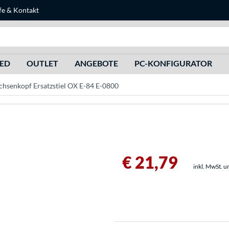
fe
&
Kontakt
Suche
HED
OUTLET
ANGEBOTE
PC-KONFIGURATOR
chsenkopf Ersatzstiel OX E-84 E-0800
€ 21,79
inkl. MwSt. u