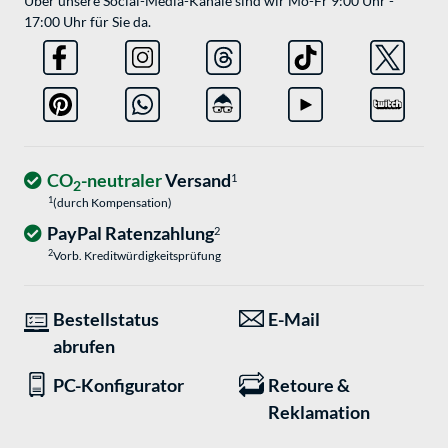
Über unsere Social-Media-Kanäle sind wir Mo-Fr 9:00 Uhr -
17:00 Uhr für Sie da.
CO
-neutraler
Versand
1
2
1
(durch Kompensation)
PayPal Ratenzahlung
2
2
Vorb. Kreditwürdigkeitsprüfung
Bestellstatus
E-Mail
abrufen
PC-Konfigurator
Retoure &
Reklamation