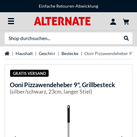
Einfache Retouren-Abwicklung
Suche
Suche
Startseite
Haushalt
Geschirr
Bestecke
Ooni Pizzawendeheber 9", G
GRATIS VERSAND
Ooni
Pizzawendeheber 9", Grillbesteck
(silber/schwarz, 23cm, langer Stiel)