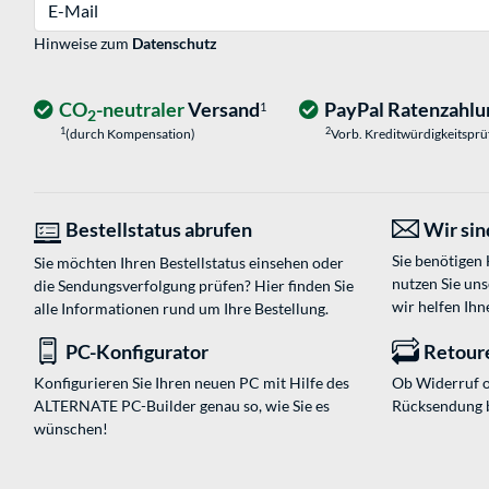
E-Mail
Hinweise zum
Datenschutz
CO
-neutraler
Versand
PayPal Ratenzahlu
1
2
1
2
(durch Kompensation)
Vorb. Kreditwürdigkeitspr
Bestellstatus abrufen
Wir sind
Sie benötigen
Sie möchten Ihren Bestellstatus einsehen oder
nutzen Sie un
die Sendungsverfolgung prüfen? Hier finden Sie
wir helfen Ihn
alle Informationen rund um Ihre Bestellung.
PC-Konfigurator
Retour
Konfigurieren Sie Ihren neuen PC mit Hilfe des
Ob Widerruf o
ALTERNATE PC-Builder genau so, wie Sie es
Rücksendung 
wünschen!