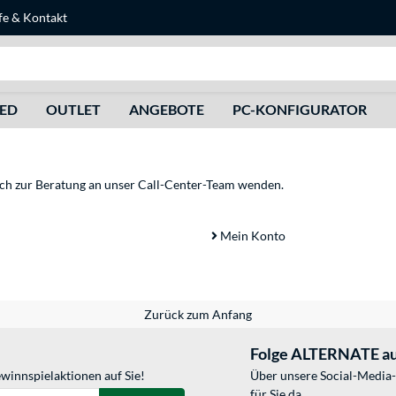
fe
&
Kontakt
Suche
HED
OUTLET
ANGEBOTE
PC-KONFIGURATOR
sich zur Beratung an unser Call-Center-Team wenden.
Mein Konto
Zurück zum Anfang
Folge ALTERNATE au
winnspielaktionen auf Sie!
Über unsere Social-Media-
für Sie da.