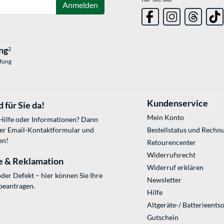
Anmelden
ng
2
üfung
Kundenservice
 für Sie da!
Mein Konto
 Hilfe oder Informationen? Dann
ser
Email-Kontaktformular
und
Bestellstatus und Rechn
en!
Retourencenter
Widerrufsrecht
e & Reklamation
Widerruf erklären
der Defekt – hier können Sie Ihre
Newsletter
beantragen.
Hilfe
Altgeräte-/ Batterieents
Gutschein