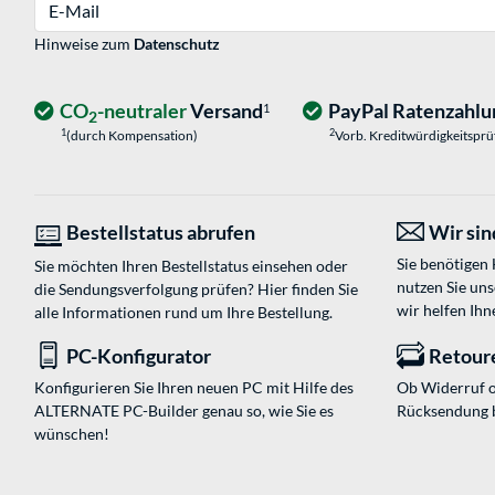
E-Mail
Hinweise zum
Datenschutz
CO
-neutraler
Versand
PayPal Ratenzahlu
1
2
1
2
(durch Kompensation)
Vorb. Kreditwürdigkeitspr
Bestellstatus abrufen
Wir sind
Sie benötigen
Sie möchten Ihren Bestellstatus einsehen oder
nutzen Sie un
die Sendungsverfolgung prüfen? Hier finden Sie
wir helfen Ihn
alle Informationen rund um Ihre Bestellung.
PC-Konfigurator
Retour
Konfigurieren Sie Ihren neuen PC mit Hilfe des
Ob Widerruf o
ALTERNATE PC-Builder genau so, wie Sie es
Rücksendung 
wünschen!