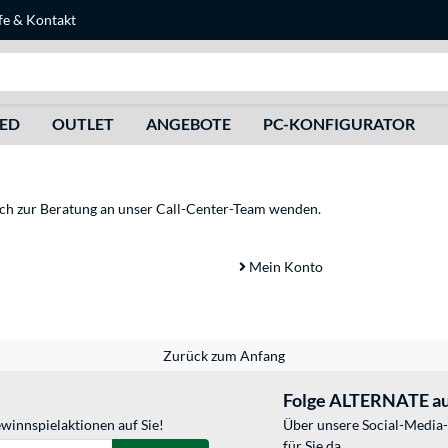
fe
&
Kontakt
Suche
HED
OUTLET
ANGEBOTE
PC-KONFIGURATOR
sich zur Beratung an unser Call-Center-Team wenden.
Mein Konto
Zurück zum Anfang
Folge ALTERNATE au
winnspielaktionen auf Sie!
Über unsere Social-Media-
für Sie da.