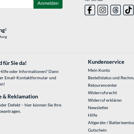
Anmelden
ng
2
üfung
Kundenservice
 für Sie da!
Mein Konto
 Hilfe oder Informationen? Dann
ser
Email-Kontaktformular
und
Bestellstatus und Rechn
en!
Retourencenter
Widerrufsrecht
e & Reklamation
Widerruf erklären
der Defekt – hier können Sie Ihre
Newsletter
beantragen.
Hilfe
Altgeräte-/ Batterieents
Gutschein