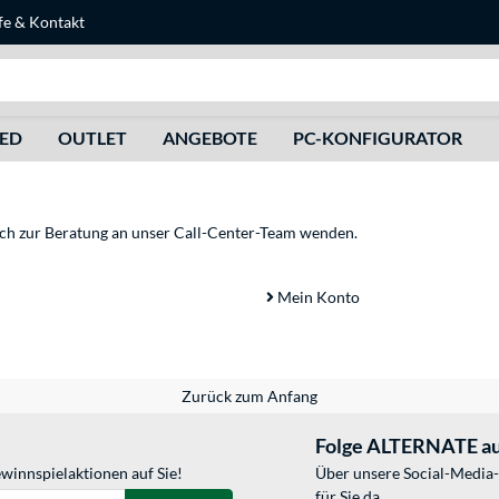
fe
&
Kontakt
Suche
HED
OUTLET
ANGEBOTE
PC-KONFIGURATOR
sich zur Beratung an unser Call-Center-Team wenden.
Mein Konto
Zurück zum Anfang
Folge ALTERNATE au
winnspielaktionen auf Sie!
Über unsere Social-Media-
für Sie da.