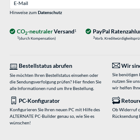
E-Mail
Hinweise zum
Datenschutz
CO
-neutraler
Versand
PayPal Ratenzahlu
1
2
1
2
(durch Kompensation)
Vorb. Kreditwürdigkeitspr
Bestellstatus abrufen
Wir sind
Sie benötigen
Sie möchten Ihren Bestellstatus einsehen oder
nutzen Sie un
die Sendungsverfolgung prüfen? Hier finden Sie
wir helfen Ihn
alle Informationen rund um Ihre Bestellung.
PC-Konfigurator
Retour
Konfigurieren Sie Ihren neuen PC mit Hilfe des
Ob Widerruf o
ALTERNATE PC-Builder genau so, wie Sie es
Rücksendung 
wünschen!