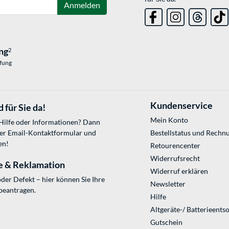
Anmelden
ng
2
üfung
Kundenservice
 für Sie da!
Mein Konto
 Hilfe oder Informationen? Dann
ser
Email-Kontaktformular
und
Bestellstatus und Rechn
en!
Retourencenter
Widerrufsrecht
e & Reklamation
Widerruf erklären
der Defekt – hier können Sie Ihre
Newsletter
beantragen.
Hilfe
Altgeräte-/ Batterieents
Gutschein