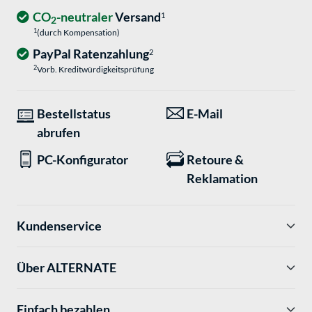
CO
-neutraler
Versand
1
2
1
(durch Kompensation)
PayPal Ratenzahlung
2
2
Vorb. Kreditwürdigkeitsprüfung
Bestellstatus
E-Mail
abrufen
PC-Konfigurator
Retoure &
Reklamation
Kundenservice
Über ALTERNATE
Einfach bezahlen