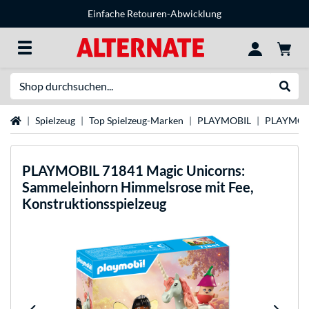
Einfache Retouren-Abwicklung
Suche
Suche
Startseite
Spielzeug
Top Spielzeug-Marken
PLAYMOBIL
PLAYMOBI
PLAYMOBIL
71841 Magic Unicorns:
Sammeleinhorn Himmelsrose mit Fee,
Konstruktionsspielzeug