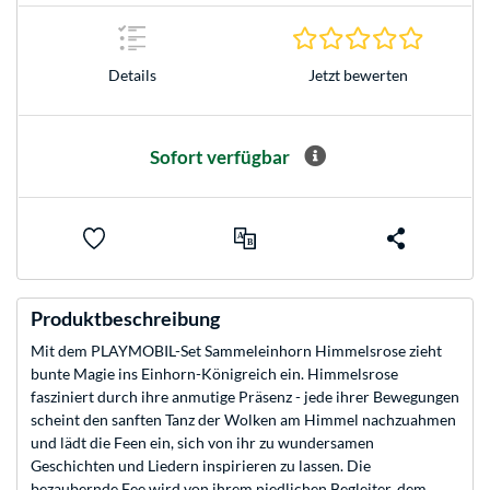
0.0 Stern
Jetzt bewerten
Details
Sofort verfügbar
Produktbeschreibung
Mit dem PLAYMOBIL-Set Sammeleinhorn Himmelsrose zieht
bunte Magie ins Einhorn-Königreich ein. Himmelsrose
fasziniert durch ihre anmutige Präsenz - jede ihrer Bewegungen
scheint den sanften Tanz der Wolken am Himmel nachzuahmen
und lädt die Feen ein, sich von ihr zu wundersamen
Geschichten und Liedern inspirieren zu lassen. Die
bezaubernde Fee wird von ihrem niedlichen Begleiter, dem