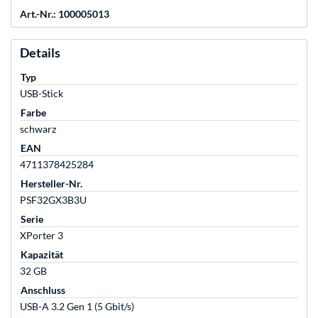
Art.-Nr.: 100005013
Details
Typ
USB-Stick
Farbe
schwarz
EAN
4711378425284
Hersteller-Nr.
PSF32GX3B3U
Serie
XPorter 3
Kapazität
32 GB
Anschluss
USB-A 3.2 Gen 1 (5 Gbit/s)