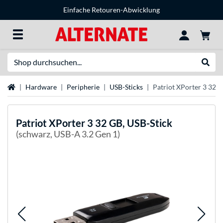
Einfache Retouren-Abwicklung
Suche
Suche
Startseite
Hardware
Peripherie
USB-Sticks
Patriot XPorter 3 32 G
Patriot
XPorter 3 32 GB, USB-Stick
(schwarz, USB-A 3.2 Gen 1)