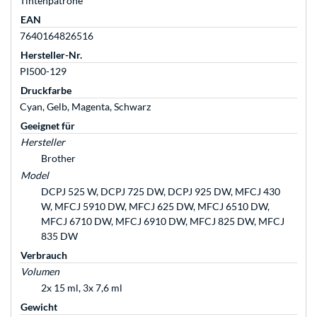
Tintenpatrone
EAN
7640164826516
Hersteller-Nr.
PI500-129
Druckfarbe
Cyan, Gelb, Magenta, Schwarz
Geeignet für
Hersteller
Brother
Model
DCPJ 525 W, DCPJ 725 DW, DCPJ 925 DW, MFCJ 430
W, MFCJ 5910 DW, MFCJ 625 DW, MFCJ 6510 DW,
MFCJ 6710 DW, MFCJ 6910 DW, MFCJ 825 DW, MFCJ
835 DW
Verbrauch
Volumen
2x 15 ml, 3x 7,6 ml
Gewicht