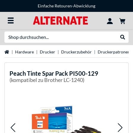
Einfache Retouren-Abwicklung
Suche
Suche
Startseite
Hardware
Drucker
Druckerzubehör
Druckerpatronen
Peach
Tinte Spar Pack PI500-129
(kompatibel zu Brother LC-1240)