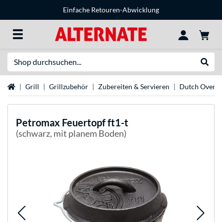
Einfache Retouren-Abwicklung
Suche
Suche
Startseite
Grill
Grillzubehör
Zubereiten & Servieren
Dutch Oven
Petromax
Feuertopf ft1-t
(schwarz, mit planem Boden)