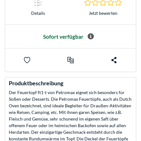
0.0 Stern
Jetzt bewerten
Details
Sofort verfügbar
Produktbeschreibung
Der Feuertopf ft1-t von Petromax eignet sich besonders für
Soßen oder Desserts. Die Petromax Feuertöpfe, auch als Dutch
Oven bezeichnet, sind ideale Begleiter für Draußen-Aktivitäten
wie Reisen, Camping, etc. Mit ihnen garen Speisen, wie z.B.
Fleisch und Gemüse, sehr schonend im eigenen Saft über
offenem Feuer oder im heimischen Backofen sowie auf allen
Herdarten. Der einzigartige Geschmack entsteht durch die
konstante Rundumwärme im Topf. Die Deckel der Feuertöpfe