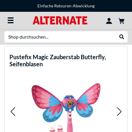
Einfache Retouren-Abwicklung
Suche
Suche
Pustefix
Magic Zauberstab Butterfly,
Seifenblasen