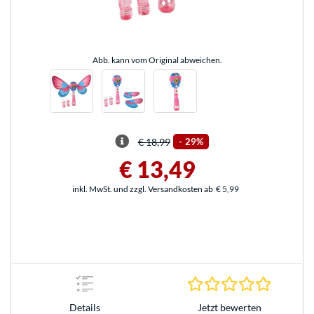
Abb. kann vom Original abweichen.
€ 18,99
-
29%
€ 13,49
inkl. MwSt. und zzgl. Versandkosten ab
€ 5,99
0.0 Stern
Jetzt bewerten
Details