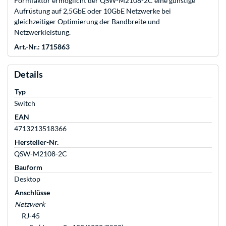
Formfaktor ermöglicht der QSW-M2108-2C eine günstige
Aufrüstung auf 2,5GbE oder 10GbE Netzwerke bei
gleichzeitiger Optimierung der Bandbreite und
Netzwerkleistung.
Art.-Nr.: 1715863
Details
Typ
Switch
EAN
4713213518366
Hersteller-Nr.
QSW-M2108-2C
Bauform
Desktop
Anschlüsse
Netzwerk
RJ-45