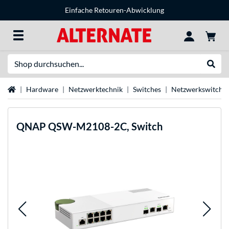
Einfache Retouren-Abwicklung
Suche
Suche
Startseite
Hardware
Netzwerktechnik
Switches
Netzwerkswitche
QNAP
QSW-M2108-2C, Switch