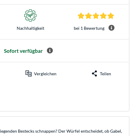
5.0 Sterne 
bei 1 Bewertung
Nachhaltigkeit
Sofort verfügbar
Vergleichen
Teilen
usliegenden Bestecks schnappen? Der Würfel entscheidet, ob Gabel,