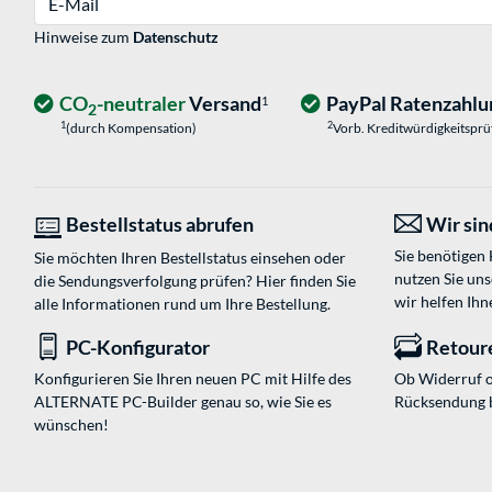
Hinweise zum
Datenschutz
CO
-neutraler
Versand
PayPal Ratenzahlu
1
2
1
2
(durch Kompensation)
Vorb. Kreditwürdigkeitspr
Bestellstatus abrufen
Wir sind
Sie benötigen
Sie möchten Ihren Bestellstatus einsehen oder
nutzen Sie un
die Sendungsverfolgung prüfen? Hier finden Sie
wir helfen Ihn
alle Informationen rund um Ihre Bestellung.
PC-Konfigurator
Retour
Konfigurieren Sie Ihren neuen PC mit Hilfe des
Ob Widerruf o
ALTERNATE PC-Builder genau so, wie Sie es
Rücksendung 
wünschen!