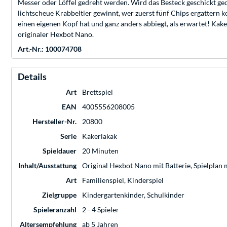
Messer oder Löffel gedreht werden. Wird das Besteck geschickt ged
lichtscheue Krabbeltier gewinnt, wer zuerst fünf Chips ergattern 
einen eigenen Kopf hat und ganz anders abbiegt, als erwartet! Kaker
originaler Hexbot Nano.
Art.-Nr.: 100074708
Details
Art
Brettspiel
EAN
4005556208005
Hersteller-Nr.
20800
Serie
Kakerlakak
Spieldauer
20 Minuten
Inhalt/Ausstattung
Original Hexbot Nano mit Batterie, Spielplan 
Art
Familienspiel, Kinderspiel
Zielgruppe
Kindergartenkinder, Schulkinder
Spieleranzahl
2 - 4 Spieler
Altersempfehlung
ab 5 Jahren