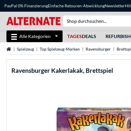
PayPal 0% Finanzierung
Einfache Retouren-Abwicklung
Newsletter
Hil
Alle Kategorien
TAGES
DEALS
REFURBIS
Startseite
Spielzeug
Top Spielzeug-Marken
Ravensburger
Brettsp
Ravensburger
Kakerlakak, Brettspiel