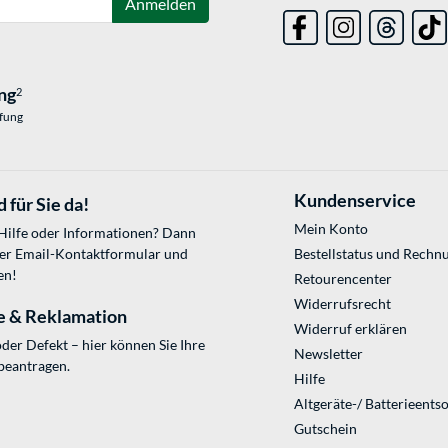
Anmelden
ng
2
üfung
Kundenservice
 für Sie da!
Mein Konto
 Hilfe oder Informationen? Dann
ser
Email-Kontaktformular
und
Bestellstatus und Rechn
en!
Retourencenter
Widerrufsrecht
e & Reklamation
Widerruf erklären
der Defekt – hier können Sie Ihre
Newsletter
beantragen.
Hilfe
Altgeräte-/ Batterieents
Gutschein