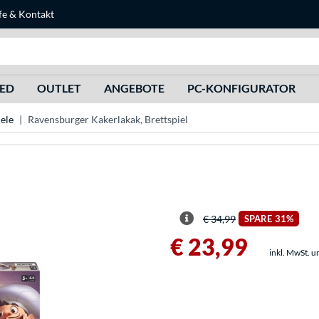
fe
&
Kontakt
Suche
HED
OUTLET
ANGEBOTE
PC-KONFIGURATOR
iele
Ravensburger Kakerlakak, Brettspiel
€ 34,99
SPARE
31%
€ 23,99
inkl. MwSt. u