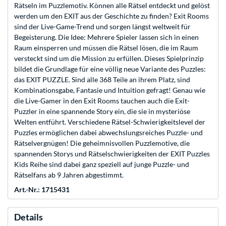
Rätseln im Puzzlemotiv. Können alle Rätsel entdeckt und gelöst
werden um den EXIT aus der Geschichte zu finden? Exit Rooms
sind der Live-Game-Trend und sorgen längst weltweit für
Begeisterung. Die Idee: Mehrere Spieler lassen sich in einen
Raum einsperren und müssen die Rätsel lösen, die im Raum
versteckt sind um die Mission zu erfüllen. Dieses Spielprinzip
bildet die Grundlage für eine völlig neue Variante des Puzzles:
das EXIT PUZZLE. Sind alle 368 Teile an ihrem Platz, sind
Kombinationsgabe, Fantasie und Intuition gefragt! Genau wie
die Live-Gamer in den Exit Rooms tauchen auch die Exit-
Puzzler in eine spannende Story ein, die sie in mysteriöse
Welten entführt. Verschiedene Rätsel-Schwierigkeitslevel der
Puzzles ermöglichen dabei abwechslungsreiches Puzzle- und
Rätselvergnügen! Die geheimnisvollen Puzzlemotive, die
spannenden Storys und Rätselschwierigkeiten der EXIT Puzzles
Kids Reihe sind dabei ganz speziell auf junge Puzzle- und
Rätselfans ab 9 Jahren abgestimmt.
Art.-Nr.: 1715431
Details