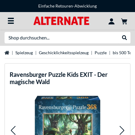
Einfache Retouren-Abwicklung
Suche
Suche
Startseite
Spielzeug
Geschicklichkeitsspielzeug
Puzzle
bis 500 Teil
Ravensburger
Puzzle Kids EXIT - Der
magische Wald