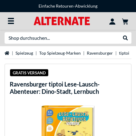
Einfache Retouren-Abwicklung
Suche
Suche
Startseite
Spielzeug
Top Spielzeug-Marken
Ravensburger
tiptoi
GRATIS VERSAND
Ravensburger
tiptoi Lese-Lausch-
Abenteuer: Dino-Stadt, Lernbuch