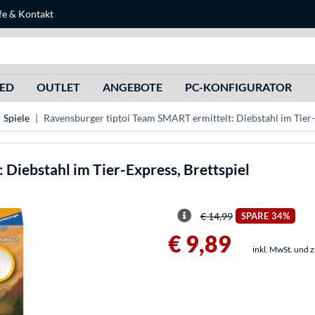
fe
&
Kontakt
Suche
HED
OUTLET
ANGEBOTE
PC-KONFIGURATOR
Spiele
Ravensburger tiptoi Team SMART ermittelt: Diebstahl im Tier-
 Diebstahl im Tier-Express, Brettspiel
€ 14,99
SPARE
34%
€ 9,89
inkl. MwSt. und 