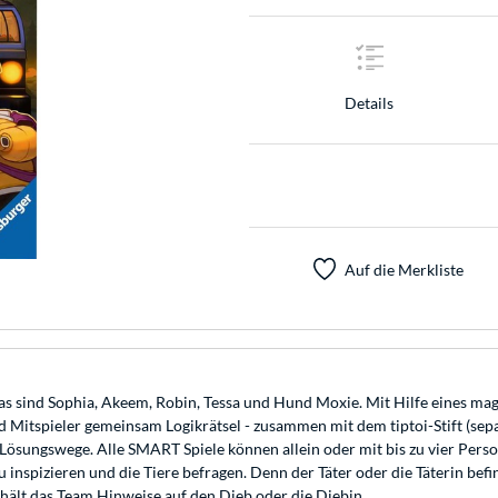
Details
Auf die Merkliste
sind Sophia, Akeem, Robin, Tessa und Hund Moxie. Mit Hilfe eines magis
 Mitspieler gemeinsam Logikrätsel - zusammen mit dem tiptoi-Stift (sepa
sungswege. Alle SMART Spiele können allein oder mit bis zu vier Perso
au inspizieren und die Tiere befragen. Denn der Täter oder die Täterin be
hält das Team Hinweise auf den Dieb oder die Diebin.