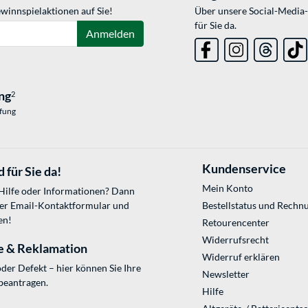
winnspielaktionen auf Sie!
Über unsere Social-Media-
für Sie da.
Anmelden
ng
2
üfung
Kundenservice
 für Sie da!
Mein Konto
 Hilfe oder Informationen? Dann
ser
Email-Kontaktformular
und
Bestellstatus und Rechn
en!
Retourencenter
Widerrufsrecht
e & Reklamation
Widerruf erklären
der Defekt – hier können Sie Ihre
Newsletter
beantragen.
Hilfe