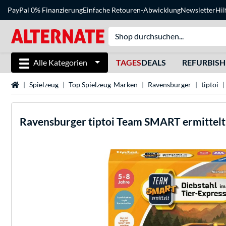
PayPal 0% Finanzierung
Einfache Retouren-Abwicklung
Newsletter
Hil
Alle Kategorien
TAGES
DEALS
REFURBIS
Startseite
Spielzeug
Top Spielzeug-Marken
Ravensburger
tiptoi
Ravensburger
tiptoi Team SMART ermittelt: