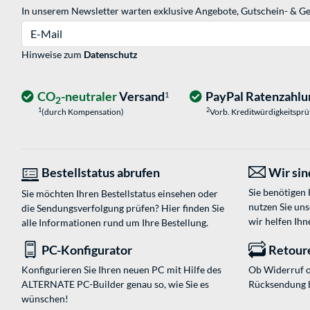
In unserem Newsletter warten exklusive Angebote, Gutschein- & Ge
E-Mail
Hinweise zum
Datenschutz
CO
-neutraler
Versand
PayPal Ratenzahlu
1
2
1
2
(durch Kompensation)
Vorb. Kreditwürdigkeitspr
Bestellstatus abrufen
Wir sind
Sie benötigen
Sie möchten Ihren Bestellstatus einsehen oder
nutzen Sie un
die Sendungsverfolgung prüfen? Hier finden Sie
wir helfen Ihn
alle Informationen rund um Ihre Bestellung.
PC-Konfigurator
Retour
Konfigurieren Sie Ihren neuen PC mit Hilfe des
Ob Widerruf o
ALTERNATE PC-Builder genau so, wie Sie es
Rücksendung 
wünschen!