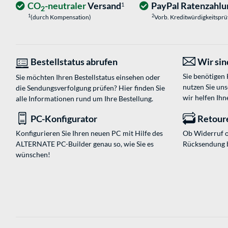
CO
-neutraler
Versand
PayPal Ratenzahlu
1
2
1
2
(durch Kompensation)
Vorb. Kreditwürdigkeitspr
Bestellstatus abrufen
Wir sind
Sie benötigen
Sie möchten Ihren Bestellstatus einsehen oder
nutzen Sie un
die Sendungsverfolgung prüfen? Hier finden Sie
wir helfen Ihn
alle Informationen rund um Ihre Bestellung.
PC-Konfigurator
Retour
Konfigurieren Sie Ihren neuen PC mit Hilfe des
Ob Widerruf o
ALTERNATE PC-Builder genau so, wie Sie es
Rücksendung 
wünschen!