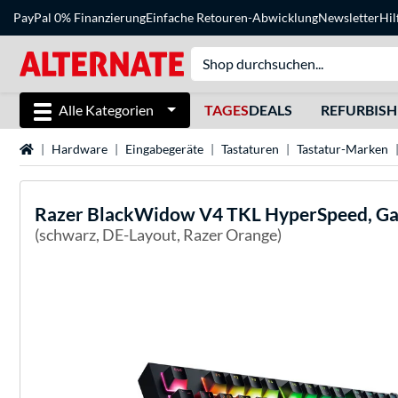
PayPal 0% Finanzierung
Einfache Retouren-Abwicklung
Newsletter
Hil
Alle Kategorien
TAGES
DEALS
REFURBIS
Startseite
Hardware
Eingabegeräte
Tastaturen
Tastatur-Marken
Razer
BlackWidow V4 TKL HyperSpeed, Ga
(schwarz, DE-Layout, Razer Orange)