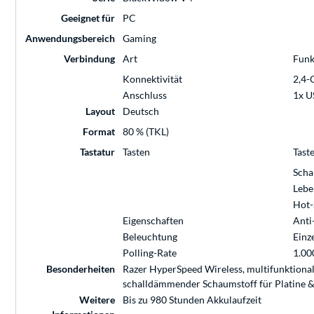
Geeignet für
PC
Anwendungsbereich
Gaming
Verbindung
Art
Funk
Konnektivität
2,4-
Anschluss
1x U
Layout
Deutsch
Format
80 % (TKL)
Tastatur
Tasten
Tast
Scha
Lebe
Hot-
Eigenschaften
Anti
Beleuchtung
Einz
Polling-Rate
1.00
Besonderheiten
Razer HyperSpeed Wireless, multifunktiona
schalldämmender Schaumstoff für Platine &
Weitere
Bis zu 980 Stunden Akkulaufzeit