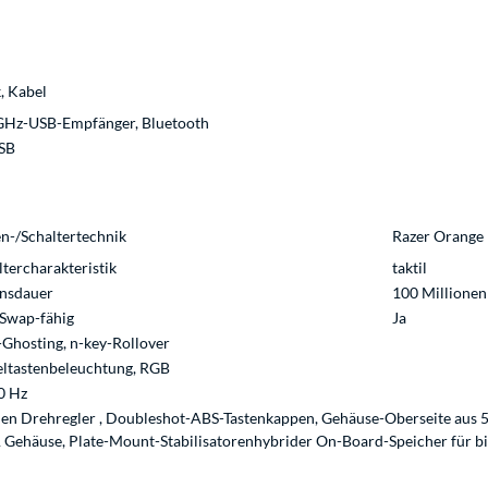
, Kabel
GHz-USB-Empfänger, Bluetooth
SB
en-/Schaltertechnik
Razer Orange
ltercharakteristik
taktil
nsdauer
100 Millionen
Swap-fähig
Ja
-Ghosting, n-key-Rollover
eltastenbeleuchtung, RGB
0 Hz
len Drehregler , Doubleshot-ABS-Tastenkappen, Gehäuse-Oberseite aus 5
 Gehäuse, Plate-Mount-Stabilisatorenhybrider On-Board-Speicher für bi