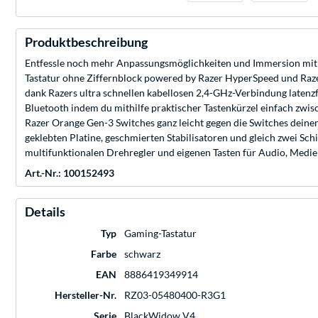
Produktbeschreibung
Entfessle noch mehr Anpassungsmöglichkeiten und Immersion mit
Tastatur ohne Ziffernblock powered by Razer HyperSpeed und Raze
dank Razers ultra schnellen kabellosen 2,4-GHz-Verbindung latenzf
Bluetooth indem du mithilfe praktischer Tastenkürzel einfach zwisch
Razer Orange Gen-3 Switches ganz leicht gegen die Switches deine
geklebten Platine, geschmierten Stabilisatoren und gleich zwei 
multifunktionalen Drehregler und eigenen Tasten für Audio, Medien
Art.-Nr.: 100152493
Details
Typ
Gaming-Tastatur
Farbe
schwarz
EAN
8886419349914
Hersteller-Nr.
RZ03-05480400-R3G1
Serie
BlackWidow V4