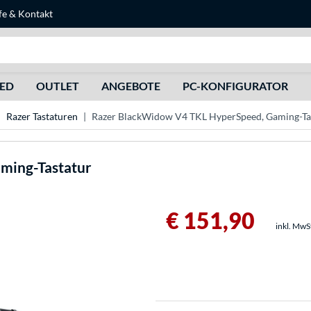
fe
&
Kontakt
Suche
HED
OUTLET
ANGEBOTE
PC-KONFIGURATOR
Razer Tastaturen
Razer BlackWidow V4 TKL HyperSpeed, Gaming-Ta
ming-Tastatur
€ 151,90
inkl. MwS