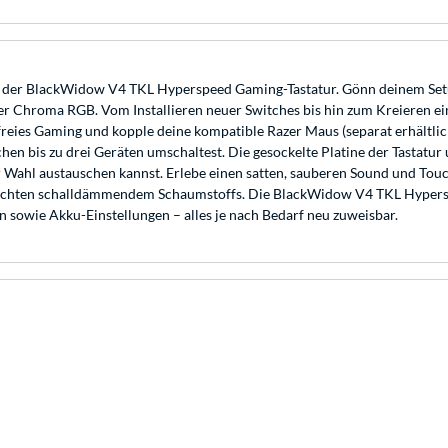
 der BlackWidow V4 TKL Hyperspeed Gaming-Tastatur. Gönn deinem Setu
r Chroma RGB. Vom Installieren neuer Switches bis hin zum Kreieren ein
reies Gaming und kopple deine kompatible Razer Maus (separat erhältlic
en bis zu drei Geräten umschaltest. Die gesockelte Platine der Tastatur u
r Wahl austauschen kannst. Erlebe einen satten, sauberen Sound und Touc
Schichten schalldämmendem Schaumstoffs. Die BlackWidow V4 TKL Hypers
 sowie Akku-Einstellungen – alles je nach Bedarf neu zuweisbar.