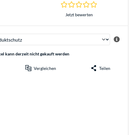
0.0 Sterne bei 0 Be
Jetzt bewerten
kel kann derzeit nicht gekauft werden
Vergleichen
Teilen