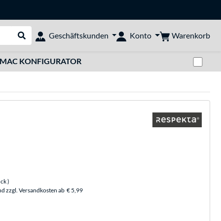
Warenkorb
Geschäftskunden
Konto
Suche durchführen
Zwi
MAC KONFIGURATOR
ück
)
nd zzgl. Versandkosten ab
€ 5,99