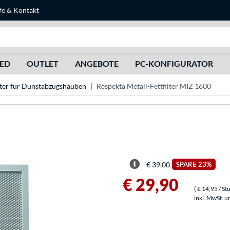
fe
&
Kontakt
Suche
HED
OUTLET
ANGEBOTE
PC-KONFIGURATOR
lter für Dunstabzugshauben
Respekta Metall-Fettfilter MIZ 1600
€ 39,00
SPARE
23%
€ 29,90
(
€ 14,95
/ St
inkl. MwSt. u