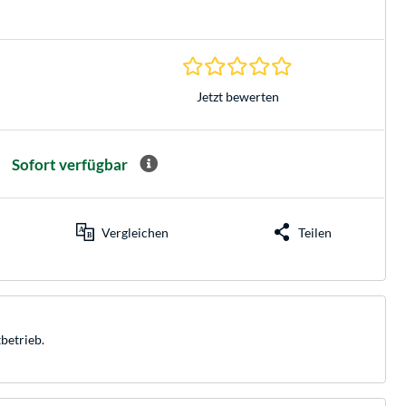
0.0 Sterne bei 0 Be
Jetzt bewerten
Sofort verfügbar
Vergleichen
Teilen
betrieb.