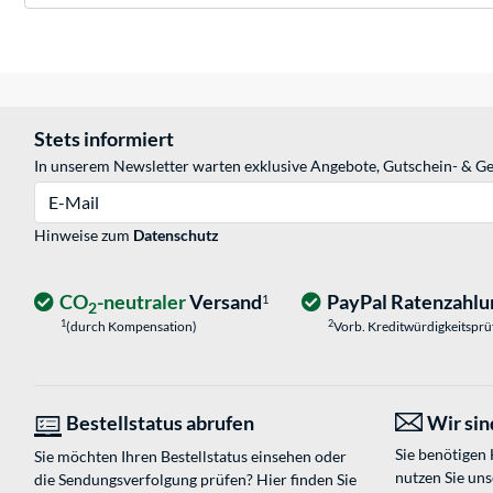
Stets informiert
In unserem Newsletter warten exklusive Angebote, Gutschein- & Ge
E-Mail
Hinweise zum
Datenschutz
CO
-neutraler
Versand
PayPal Ratenzahlu
1
2
1
2
(durch Kompensation)
Vorb. Kreditwürdigkeitspr
Bestellstatus abrufen
Wir sind
Sie benötigen
Sie möchten Ihren Bestellstatus einsehen oder
nutzen Sie un
die Sendungsverfolgung prüfen? Hier finden Sie