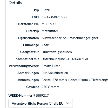
Details
Typ
Filter
EAN
4260683871533
Hersteller-Nr.
MIZ1600
Filtertyp
Metallfilter
Eigenschaften
Auswaschbar, Spülmaschinengeeignet
Füllmenge
2 Stk.
Geeignet für
Dunstabzugshauben
Kompatibel mit
Unterbauhaube CH 16060 SGB
Verwendungszweck
Ersatz-Filter
Anmerkungen
Für Abluftbetrieb
Abmessungen
Breite: 278 mm x Höhe: 10 mm x Tiefe/Läng
Gewicht
250 Gramm
WEEE-Nummer
91889217
Verantwortliche Person für die EU