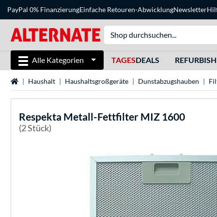
PayPal 0% Finanzierung
Einfache Retouren-Abwicklung
Newsletter
Hil
Alle Kategorien
TAGES
DEALS
REFURBIS
Startseite
Haushalt
Haushaltsgroßgeräte
Dunstabzugshauben
Fi
Respekta
Metall-Fettfilter MIZ 1600
(2 Stück)