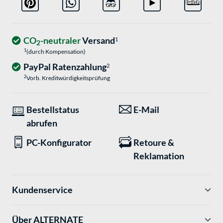
CO
-neutraler
Versand
1
2
1
(durch Kompensation)
PayPal Ratenzahlung
2
2
Vorb. Kreditwürdigkeitsprüfung
Bestellstatus
E-Mail
abrufen
PC-Konfigurator
Retoure &
Reklamation
Kundenservice
Über ALTERNATE