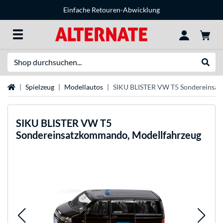
Einfache Retouren-Abwicklung
Suche
Suche
Startseite
Spielzeug
Modellautos
SIKU BLISTER VW T5 Sondereinsat
SIKU
BLISTER VW T5
Sondereinsatzkommando, Modellfahrzeug