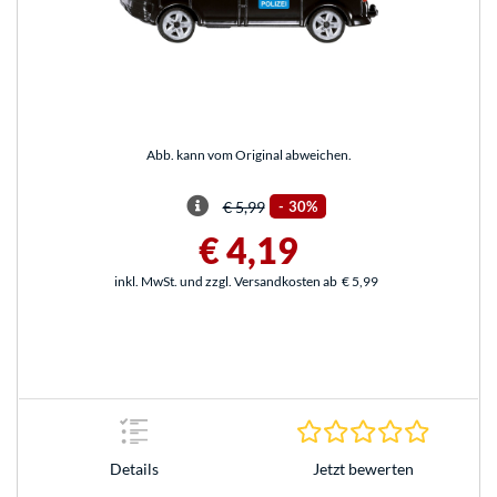
Abb. kann vom Original abweichen.
€ 5,99
-
30%
€ 4,19
inkl. MwSt. und zzgl. Versandkosten ab
€ 5,99
0.0 Stern
Jetzt bewerten
Details