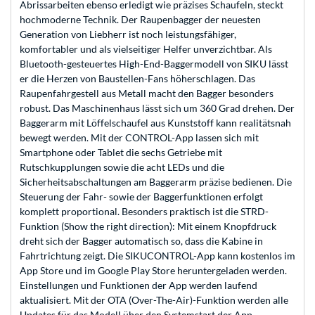
Abrissarbeiten ebenso erledigt wie präzises Schaufeln, steckt
hochmoderne Technik. Der Raupenbagger der neuesten
Generation von Liebherr ist noch leistungsfähiger,
komfortabler und als vielseitiger Helfer unverzichtbar. Als
Bluetooth-gesteuertes High-End-Baggermodell von SIKU lässt
er die Herzen von Baustellen-Fans höherschlagen. Das
Raupenfahrgestell aus Metall macht den Bagger besonders
robust. Das Maschinenhaus lässt sich um 360 Grad drehen. Der
Baggerarm mit Löffelschaufel aus Kunststoff kann realitätsnah
bewegt werden. Mit der CONTROL-App lassen sich mit
Smartphone oder Tablet die sechs Getriebe mit
Rutschkupplungen sowie die acht LEDs und die
Sicherheitsabschaltungen am Baggerarm präzise bedienen. Die
Steuerung der Fahr- sowie der Baggerfunktionen erfolgt
komplett proportional. Besonders praktisch ist die STRD-
Funktion (Show the right direction): Mit einem Knopfdruck
dreht sich der Bagger automatisch so, dass die Kabine in
Fahrtrichtung zeigt. Die SIKUCONTROL-App kann kostenlos im
App Store und im Google Play Store heruntergeladen werden.
Einstellungen und Funktionen der App werden laufend
aktualisiert. Mit der OTA (Over-The-Air)-Funktion werden alle
Updates für das Modell über den Systemstart der App