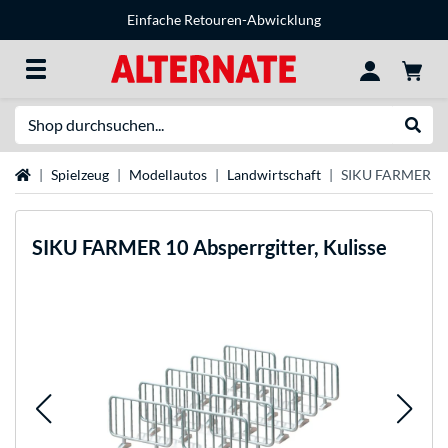
Einfache Retouren-Abwicklung
Suche
Suche
Startseite
Spielzeug
Modellautos
Landwirtschaft
SIKU FARMER 10 A
SIKU
FARMER 10 Absperrgitter, Kulisse