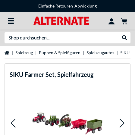
Einfache Retouren-Abwicklung
Suche
Suche
Startseite
Spielzeug
Puppen & Spielfiguren
Spielzeugautos
SIKU Fa
SIKU
Farmer Set, Spielfahrzeug