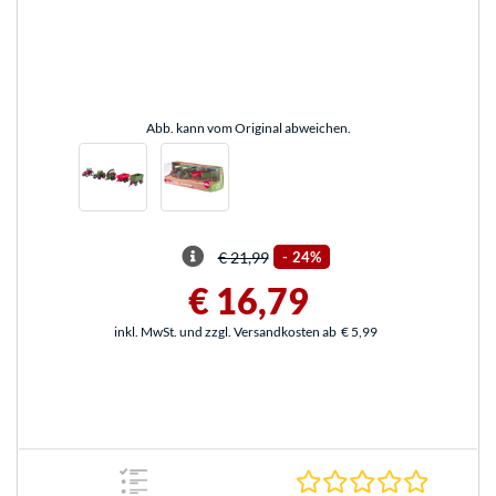
Abb. kann vom Original abweichen.
€ 21,99
-
24%
€ 16,79
inkl. MwSt. und zzgl. Versandkosten ab
€ 5,99
0.0 Stern