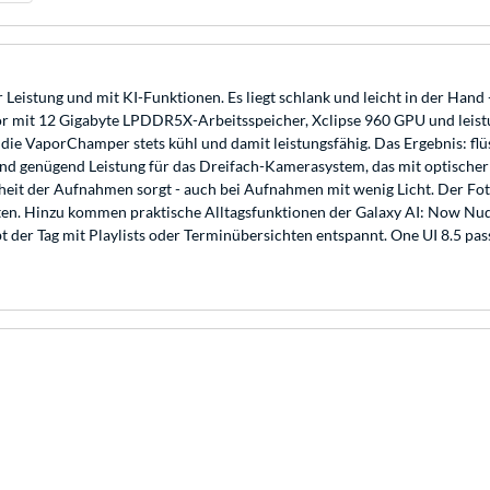
 Leistung und mit KI-Funktionen. Es liegt schlank und leicht in der Han
r mit 12 Gigabyte LPDDR5X-Arbeitsspeicher, Xclipse 960 GPU und leist
die VaporChamper stets kühl und damit leistungsfähig. Das Ergebnis: f
nd genügend Leistung für das Dreifach-Kamerasystem, das mit optischer
heit der Aufnahmen sorgt - auch bei Aufnahmen mit wenig Licht. Der Foto
en. Hinzu kommen praktische Alltagsfunktionen der Galaxy AI: Now Nudge
t der Tag mit Playlists oder Terminübersichten entspannt. One UI 8.5 pa