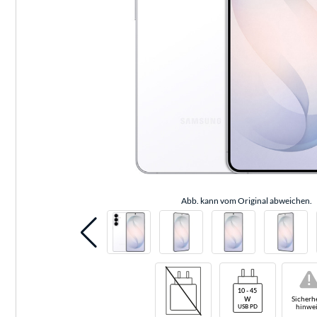
Abb. kann vom Original abweichen.
!
Sicherhe
hinwei