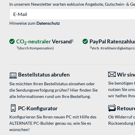
In unserem Newsletter warten exklusive Angebote, Gutschein- & Ge
E-Mail
Hinweise zum
Datenschutz
CO
-neutraler
Versand
PayPal Ratenzahlu
1
2
1
2
(durch Kompensation)
Vorb. Kreditwürdigkeitspr
Bestellstatus abrufen
Wir sind
Sie benötigen
Sie möchten Ihren Bestellstatus einsehen oder
nutzen Sie un
die Sendungsverfolgung prüfen? Hier finden Sie
wir helfen Ihn
alle Informationen rund um Ihre Bestellung.
PC-Konfigurator
Retour
Konfigurieren Sie Ihren neuen PC mit Hilfe des
Ob Widerruf o
ALTERNATE PC-Builder genau so, wie Sie es
Rücksendung 
wünschen!