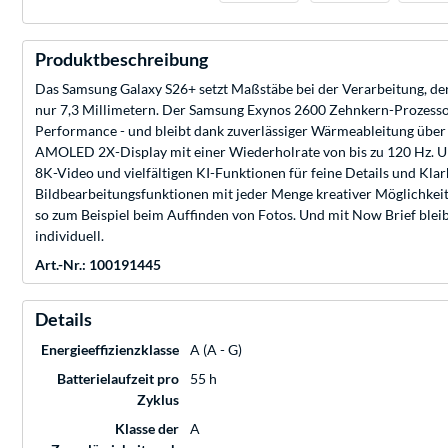
Produktbeschreibung
Das Samsung Galaxy S26+ setzt Maßstäbe bei der Verarbeitung, der
nur 7,3 Millimetern. Der Samsung Exynos 2600 Zehnkern-Prozesso
Performance - und bleibt dank zuverlässiger Wärmeableitung über 
AMOLED 2X-Display mit einer Wiederholrate von bis zu 120 Hz. U
8K-Video und vielfältigen KI-Funktionen für feine Details und Klar
Bildbearbeitungsfunktionen mit jeder Menge kreativer Möglichkeit
so zum Beispiel beim Auffinden von Fotos. Und mit Now Brief bleib
individuell.
Art.-Nr.: 100191445
Details
Energieeffizienzklasse
A (A - G)
Batterielaufzeit pro
55 h
Zyklus
Klasse der
A