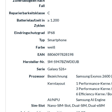
Zuverlässigkeit nach
Fall
Reparierbarkeitsklasse
C
Batterielaufzeit in
≥ 1.200
Zyklen
Eindringschutzgrad
IP68
Typ
Smartphone
Farbe
weiß
EAN
8806097828198
Hersteller-Nr.
SM-S947BZWDEUB
Serie
Galaxy S26+
Prozessor
Bezeichnung
Samsung Exynos 2600 (
Kernlayout
1 Performance-Kerne /
3 Performance-Kerne /
6 Efficiency-Kerne / B
AI/NPU
Samsung AI Engine
Sim-Slot
Nano-SIM-Slot, Dual-SIM, Dual-eSIM