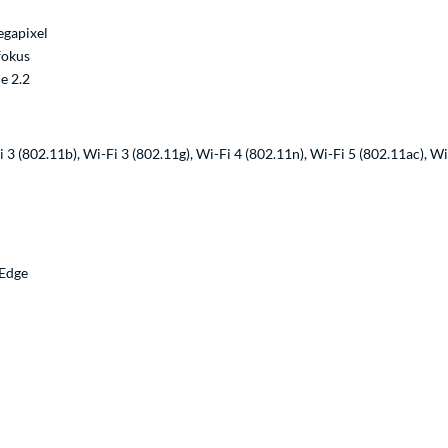
gapixel
fokus
e 2.2
i 3 (802.11b), Wi-Fi 3 (802.11g), Wi-Fi 4 (802.11n), Wi-Fi 5 (802.11ac), Wi
 Edge