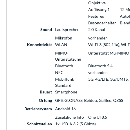
Objektive
Auflösung 1
12 Me
Features
Auto
Besonderheiten
Blend
Sound
Lautsprecher
2.0 Kanal
Mikrofon
vorhanden
Konnektivität
WLAN
Wi-Fi 3 (802.11a), Wi-F
MIMO-
Unterstützt Mu-MIMO
Unterstützung
Bluetooth
Bluetooth 5.4
NFC
vorhanden
Mobilfunk
5G, 4G/LTE, 3G/UMTS,
Standard
Bauart
Smartphone
Ortung
GPS, GLONASS, Beidou, Galileo, QZSS
Betriebssystem
Android 16
Zusätzliche Info
One UI 8.5
Schnittstellen
1x USB-A 3.2 (5 Gbit/s)