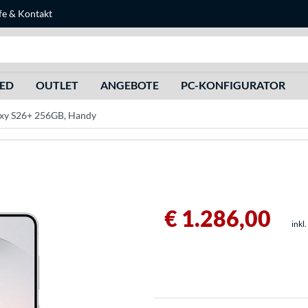
fe
&
Kontakt
Suche
HED
OUTLET
ANGEBOTE
PC-KONFIGURATOR
xy S26+ 256GB, Handy
€ 1.286,00
inkl