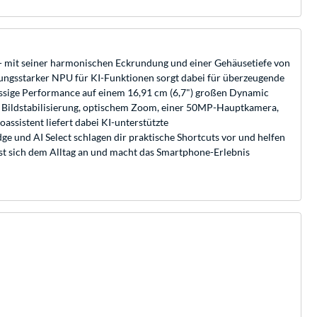
d - mit seiner harmonischen Eckrundung und einer Gehäusetiefe von
ungsstarker NPU für KI-Funktionen sorgt dabei für überzeugende
lüssige Performance auf einem 16,91 cm (6,7") großen Dynamic
 Bildstabilisierung, optischem Zoom, einer 50MP-Hauptkamera,
assistent liefert dabei KI-unterstützte
 und AI Select schlagen dir praktische Shortcuts vor und helfen
sst sich dem Alltag an und macht das Smartphone-Erlebnis