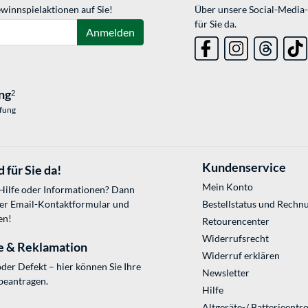
winnspielaktionen auf Sie!
Über unsere Social-Media-
für Sie da.
Anmelden
ng
2
üfung
Kundenservice
 für Sie da!
Mein Konto
 Hilfe oder Informationen? Dann
ser
Email-Kontaktformular
und
Bestellstatus und Rechn
en!
Retourencenter
Widerrufsrecht
e & Reklamation
Widerruf erklären
der Defekt – hier können Sie Ihre
Newsletter
beantragen.
Hilfe
Altgeräte-/ Batterieents