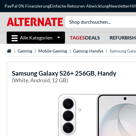
PayPal 0% Finanzierung
Einfache Retouren-Abwicklung
Newsletter
Hil
Alle Kategorien
TAGES
DEALS
REFURBIS
Startseite
Gaming
Mobile Gaming
Gaming-Handys
Samsung Gala
Samsung
Galaxy S26+ 256GB, Handy
(White, Android, 12 GB)