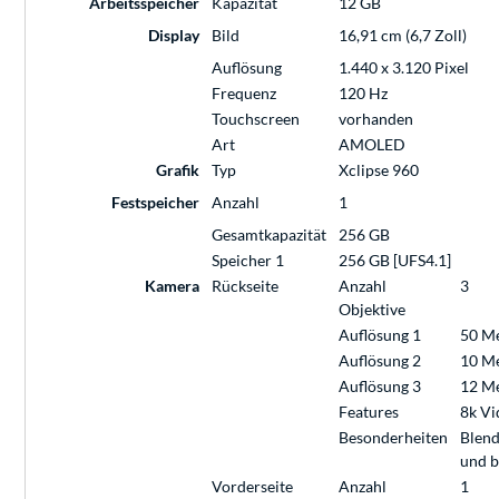
Arbeitsspeicher
Kapazität
12 GB
Display
Bild
16,91 cm (6,7 Zoll)
Auflösung
1.440 x 3.120 Pixel
Frequenz
120 Hz
Touchscreen
vorhanden
Art
AMOLED
Grafik
Typ
Xclipse 960
Festspeicher
Anzahl
1
Gesamtkapazität
256 GB
Speicher 1
256 GB [UFS4.1]
Kamera
Rückseite
Anzahl
3
Objektive
Auflösung 1
50 Me
Auflösung 2
10 Me
Auflösung 3
12 Me
Features
8k Vi
Besonderheiten
Blend
und b
Vorderseite
Anzahl
1