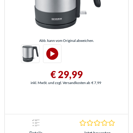
Abb. kann vom Original abweichen.
€ 29,99
inkl. MwSt. und zzgl. Versandkosten ab
€ 7,99
0.0 Stern
Jetzt bewerten
Details