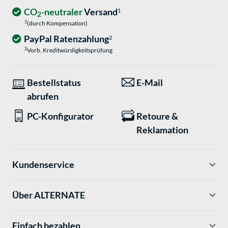
CO
-neutraler
Versand
1
2
1
(durch Kompensation)
PayPal Ratenzahlung
2
2
Vorb. Kreditwürdigkeitsprüfung
Bestellstatus
E-Mail
abrufen
PC-Konfigurator
Retoure &
Reklamation
Kundenservice
Über ALTERNATE
Einfach bezahlen