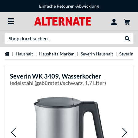
Einfache Retouren-Abwicklung
Suche
Suche
Startseite
Haushalt
Haushalts-Marken
Severin Haushalt
Severin 
Severin
WK 3409, Wasserkocher
(edelstahl (gebürstet)/schwarz, 1,7 Liter)