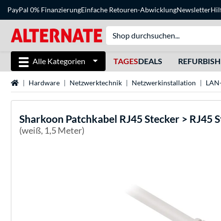
PayPal 0% Finanzierung
Einfache Retouren-Abwicklung
Newsletter
Hil
Alle Kategorien
TAGES
DEALS
REFURBIS
Startseite
Hardware
Netzwerktechnik
Netzwerkinstallation
LAN-
Sharkoon
Patchkabel RJ45 Stecker > RJ45 
(weiß, 1,5 Meter)