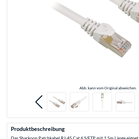
Abb. kann vom Original abweichen.
Produktbeschreibung
Das Sharkoon Patchkabel RJ-45 Cat.6 S/FTP mit 1,5m Länge eignet