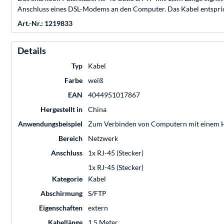
Anschluss eines DSL-Modems an den Computer. Das Kabel entsprich
Art.-Nr.: 1219833
Details
Typ
Kabel
Farbe
weiß
EAN
4044951017867
Hergestellt in
China
Anwendungsbeispiel
Zum Verbinden von Computern mit einem Hu
Bereich
Netzwerk
Anschluss
1x RJ-45 (Stecker)
1x RJ-45 (Stecker)
Kategorie
Kabel
Abschirmung
S/FTP
Eigenschaften
extern
Kabellänge
1,5 Meter