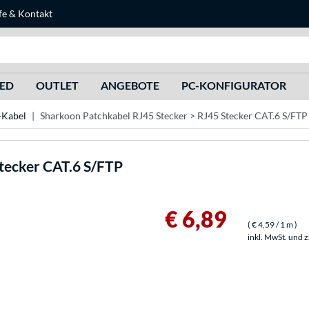
fe
&
Kontakt
Suche
HED
OUTLET
ANGEBOTE
PC-KONFIGURATOR
Kabel
Sharkoon Patchkabel RJ45 Stecker > RJ45 Stecker CAT.6 S/FTP
Stecker CAT.6 S/FTP
€ 6,89
(
€ 4,59
/ 1 m
)
inkl. MwSt. und 