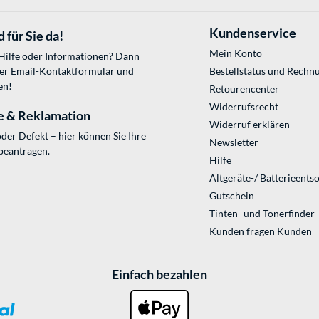
Kundenservice
 für Sie da!
Mein Konto
 Hilfe oder Informationen? Dann
ser
Email-Kontaktformular
und
Bestellstatus und Rechn
en!
Retourencenter
Widerrufsrecht
e & Reklamation
Widerruf erklären
der Defekt – hier können Sie Ihre
Newsletter
beantragen.
Hilfe
Altgeräte-/ Batterieents
Gutschein
Tinten- und Tonerfinder
Kunden fragen Kunden
Einfach bezahlen