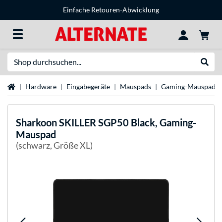
Einfache Retouren-Abwicklung
Suche
Suche
Startseite
Hardware
Eingabegeräte
Mauspads
Gaming-Mauspads
Sharkoon
SKILLER SGP50 Black, Gaming-
Mauspad
(schwarz, Größe XL)