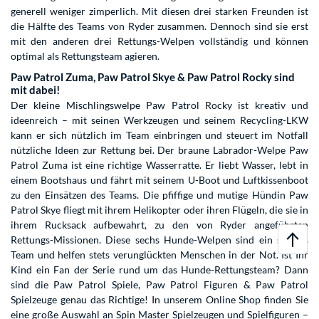
generell weniger zimperlich. Mit diesen drei starken Freunden ist
die Hälfte des Teams von Ryder zusammen. Dennoch sind sie erst
mit den anderen drei Rettungs-Welpen vollständig und können
optimal als Rettungsteam agieren.
Paw Patrol Zuma, Paw Patrol Skye & Paw Patrol Rocky sind
mit dabei!
Der kleine Mischlingswelpe Paw Patrol Rocky ist kreativ und
ideenreich – mit seinen Werkzeugen und seinem Recycling-LKW
kann er sich nützlich im Team einbringen und steuert im Notfall
nützliche Ideen zur Rettung bei. Der braune Labrador-Welpe Paw
Patrol Zuma ist eine richtige Wasserratte. Er liebt Wasser, lebt in
einem Bootshaus und fährt mit seinem U-Boot und Luftkissenboot
zu den Einsätzen des Teams. Die pfiffige und mutige Hündin Paw
Patrol Skye fliegt mit ihrem Helikopter oder ihren Flügeln, die sie in
ihrem Rucksack aufbewahrt, zu den von Ryder angeführten
Rettungs-Missionen. Diese sechs Hunde-Welpen sind ein starkes
Team und helfen stets verunglückten Menschen in der Not. Ist Ihr
Kind ein Fan der Serie rund um das Hunde-Rettungsteam? Dann
sind die Paw Patrol Spiele, Paw Patrol Figuren & Paw Patrol
Spielzeuge genau das Richtige! In unserem Online Shop finden Sie
eine große Auswahl an Spin Master Spielzeugen und Spielfiguren –