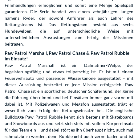
Filmhandlungen ermöglichen und somit eine Menge Spielspaß
garantieren. Die Serie handelt von einem zehnjährigen Jungen
namens Ryder, der sowohl Anführer als auch Lehrer des
Rettungsteams ist. Das Rettungsteam besteht aus sechs
Hundewelpen, die auf unterschiedliche Weise mit
unterschiedlichen Ausrüstungen zum Erfolg der Missionen
beitragen.
Paw Patrol Marshall, Paw Patrol Chase & Paw Patrol Rubble
im Einsatz!
Paw Patrol Marshall ist ein Dalmatiner-Welpe, der
begeisterungsfähig und etwas tollpatschig ist. Er ist mit einem
Feuerwehrauto und passender Wasserkanone ausgestattet - mit
dieser Ausrüstung bestreitet er jede Mission erfolgreich. Paw
Patrol Chase ist ein sportlicher, deutscher Schäferhund, der gerne
die Führung übernimmt und bei Einsätzen immer ganz vorne mit
dabei ist. Mit Polizeiwagen und Megafon ausgestattet, trägt er
wesentlich zum Erfolg der Rettungseinsätze bei. Die englische
Bulldogge Paw Patrol Rubble kennt sich bestens mit Skateboards
und Snowboards aus und setzt sich stets mit vollem Körpereinsatz
für das Team ein – und dabei stört es ihn überhaupt nicht, auch mal
schmutzig zu werden, denn Rubble geht auch gerne baden und ist