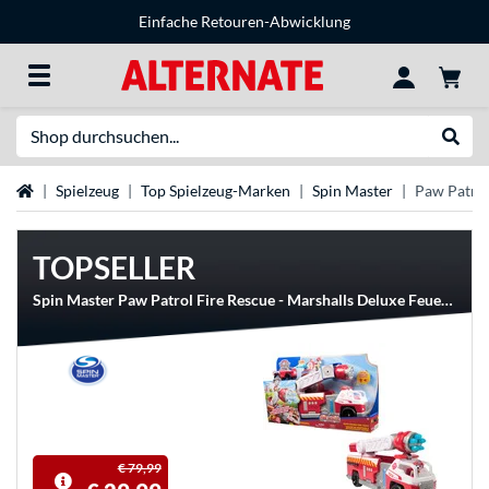
Einfache Retouren-Abwicklung
Suche
Suche
Startseite
Spielzeug
Top Spielzeug-Marken
Spin Master
Paw Patro
TOPSELLER
Spin Master Paw Patrol Fire Rescue - Marshalls Deluxe Feuerwehr-Truck, Spielfahrzeug
€ 79,99