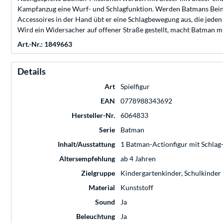
Kampfanzug eine Wurf- und Schlagfunktion. Werden Batmans Beine 
Accessoires in der Hand übt er eine Schlagbewegung aus, die jeden
Wird ein Widersacher auf offener Straße gestellt, macht Batman m
Art.-Nr.: 1849663
Details
Art
Spielfigur
EAN
0778988343692
Hersteller-Nr.
6064833
Serie
Batman
Inhalt/Ausstattung
1 Batman-Actionfigur mit Schlag-
Altersempfehlung
ab 4 Jahren
Zielgruppe
Kindergartenkinder, Schulkinder
Material
Kunststoff
Sound
Ja
Beleuchtung
Ja