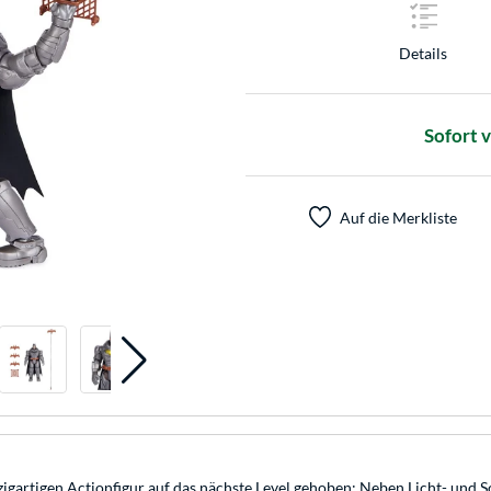
Details
Sofort 
Auf die Merkliste
igartigen Actionfigur auf das nächste Level gehoben: Neben Licht- und 