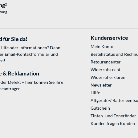
ng
2
üfung
Kundenservice
 für Sie da!
Mein Konto
 Hilfe oder Informationen? Dann
ser
Email-Kontaktformular
und
Bestellstatus und Rechn
en!
Retourencenter
Widerrufsrecht
e & Reklamation
Widerruf erklären
der Defekt – hier können Sie Ihre
Newsletter
beantragen.
Hilfe
Altgeräte-/ Batterieents
Gutschein
Tinten- und Tonerfinder
Kunden fragen Kunden