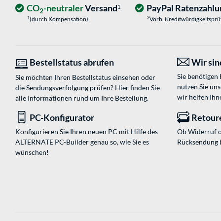
CO
-neutraler
Versand
PayPal Ratenzahlu
1
2
1
2
(durch Kompensation)
Vorb. Kreditwürdigkeitspr
Bestellstatus abrufen
Wir sind
Sie benötigen
Sie möchten Ihren Bestellstatus einsehen oder
nutzen Sie un
die Sendungsverfolgung prüfen? Hier finden Sie
wir helfen Ihn
alle Informationen rund um Ihre Bestellung.
PC-Konfigurator
Retour
Konfigurieren Sie Ihren neuen PC mit Hilfe des
Ob Widerruf o
ALTERNATE PC-Builder genau so, wie Sie es
Rücksendung 
wünschen!