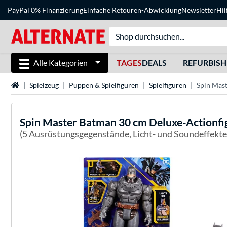
PayPal 0% Finanzierung
Einfache Retouren-Abwicklung
Newsletter
Hil
Alle Kategorien
TAGES
DEALS
REFURBIS
Startseite
Spielzeug
Puppen & Spielfiguren
Spielfiguren
Spin Mast
Spin Master
Batman 30 cm Deluxe-Actionfig
(5 Ausrüstungsgegenstände, Licht- und Soundeffekte