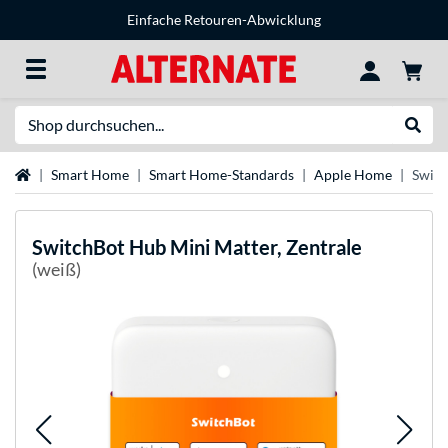
Einfache Retouren-Abwicklung
Suche
Suche
Startseite
Smart Home
Smart Home-Standards
Apple Home
Switc
SwitchBot
Hub Mini Matter, Zentrale
(weiß)