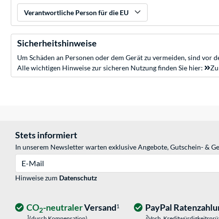
Verantwortliche Person für die EU
Sicherheitshinweise
Um Schäden an Personen oder dem Gerät zu vermeiden, sind vor de
Alle wichtigen Hinweise zur sicheren Nutzung finden Sie hier:
Zu
Stets informiert
In unserem Newsletter warten exklusive Angebote, Gutschein- & Ge
E-Mail
Hinweise zum
Datenschutz
CO
-neutraler
Versand
PayPal Ratenzahlu
1
2
1
2
(durch Kompensation)
Vorb. Kreditwürdigkeitspr