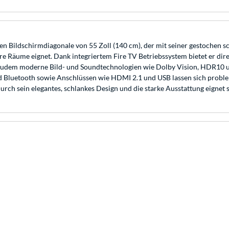
n Bildschirmdiagonale von 55 Zoll (140 cm), der mit seiner gestochen 
 Räume eignet. Dank integriertem Fire TV Betriebssystem bietet er dire
t zudem moderne Bild- und Soundtechnologien wie Dolby Vision, HDR10 
d Bluetooth sowie Anschlüssen wie HDMI 2.1 und USB lassen sich probl
ch sein elegantes, schlankes Design und die starke Ausstattung eignet 