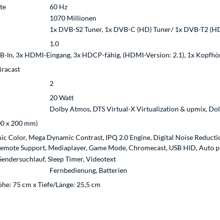
te
60 Hz
1070 Millionen
1x DVB-S2 Tuner, 1x DVB-C (HD) Tuner/ 1x DVB-T2 (H
1.0
B-In, 3x HDMI-Eingang, 3x HDCP-fähig, (HDMI-Version: 2.1), 1x Kopfhör
racast
2
20 Watt
Dolby Atmos, DTS Virtual-X Virtualization & upmix, D
00 x 200 mm)
 Color, Mega Dynamic Contrast, IPQ 2.0 Engine, Digital Noise Reductio
emote Support, Mediaplayer, Game Mode, Chromecast, USB HID, Auto 
endersuchlauf, Sleep Timer, Videotext
Fernbedienung, Batterien
öhe: 75 cm x Tiefe/Länge: 25,5 cm