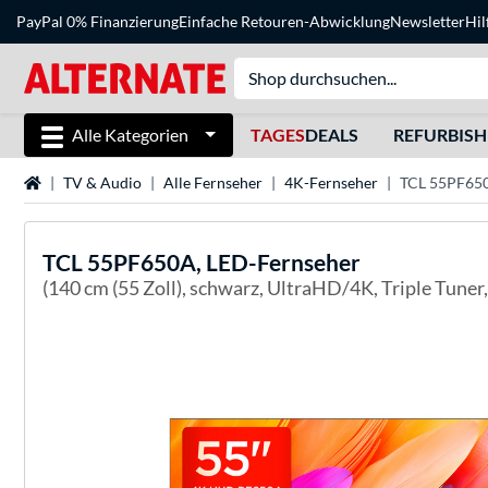
PayPal 0% Finanzierung
Einfache Retouren-Abwicklung
Newsletter
Hil
Alle Kategorien
TAGES
DEALS
REFURBIS
Startseite
TV & Audio
Alle Fernseher
4K-Fernseher
TCL 55PF650
TCL
55PF650A, LED-Fernseher
(140 cm (55 Zoll), schwarz, UltraHD/4K, Triple Tuner