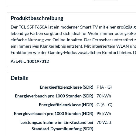
Produktbeschreibung
Der TCL 55PF650A ist ein moderner Smart-TV mit einer großzügige
lebendige Farben sorgt und sich ideal für Wohnzimmer oder größere
einfache Nutzung von Online-Inhalten. Der Fernseher unterstütz
ein immersives Klangerlebnis entsteht. Mit integriertem WLAN un
Funktionen wie der Gaming-Modus zusätzlichen Komfort bieten. Dur
Art.-Nr.: 100197312
Details
Energieeffizienzklasse (SDR)
F (A - G)
Energieverbauch pro 1000 Stunden (SDR)
70 kWh
Energieeffizienzklasse (HDR)
G (A - G)
Energieverbauch pro 1000 Stunden (HDR)
95 kWh
Leistungsaufnahme im Ein-Zustand bei
70 Watt
Standard-Dynamikumfang (SDR)