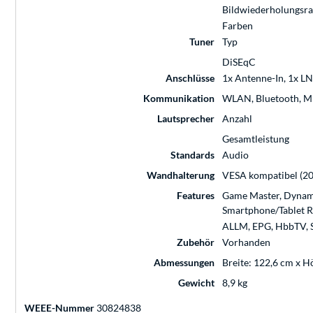
Bildwiederholungsra
Farben
Tuner
Typ
DiSEqC
Anschlüsse
1x Antenne-In, 1x LN
Kommunikation
WLAN, Bluetooth, Mi
Lautsprecher
Anzahl
Gesamtleistung
Standards
Audio
Wandhalterung
VESA kompatibel (2
Features
Game Master, Dynamic
Smartphone/Tablet R
ALLM, EPG, HbbTV, S
Zubehör
Vorhanden
Abmessungen
Breite: 122,6 cm x H
Gewicht
8,9 kg
WEEE-Nummer
30824838