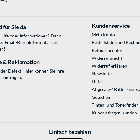
Kundenservice
 für Sie da!
Mein Konto
 Hilfe oder Informationen? Dann
ser
Email-Kontaktformular
und
Bestellstatus und Rechn
en!
Retourencenter
Widerrufsrecht
e & Reklamation
Widerruf erklären
der Defekt – hier können Sie Ihre
Newsletter
beantragen.
Hilfe
Altgeräte-/ Batterieents
Gutschein
Tinten- und Tonerfinder
Kunden fragen Kunden
Einfach bezahlen