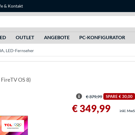
fe
&
Kontakt
Suche
HED
OUTLET
ANGEBOTE
PC-KONFIGURATOR
A, LED-Fernseher
, FireTV OS 8)
€ 379,99
SPARE
€ 30,00
€ 349,99
inkl. MwS