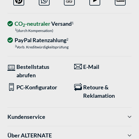
CO
-neutraler
Versand
1
2
1
(durch Kompensation)
PayPal Ratenzahlung
2
2
Vorb. Kreditwürdigkeitsprüfung
Bestellstatus
E-Mail
abrufen
PC-Konfigurator
Retoure &
Reklamation
Kundenservice
Über ALTERNATE