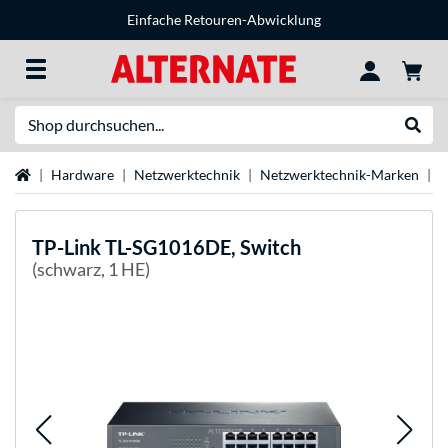
Einfache Retouren-Abwicklung
Suche
Suche
Startseite
Hardware
Netzwerktechnik
Netzwerktechnik-Marken
T
TP-Link
TL-SG1016DE, Switch
(schwarz, 1 HE)