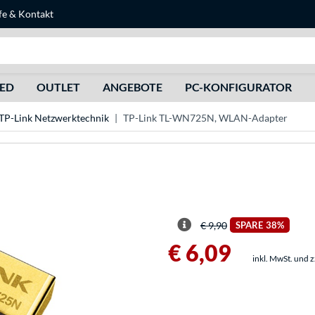
fe
&
Kontakt
Suche
HED
OUTLET
ANGEBOTE
PC-KONFIGURATOR
TP-Link Netzwerktechnik
TP-Link TL-WN725N, WLAN-Adapter
€ 9,90
SPARE
38%
€ 6,09
inkl. MwSt. und 