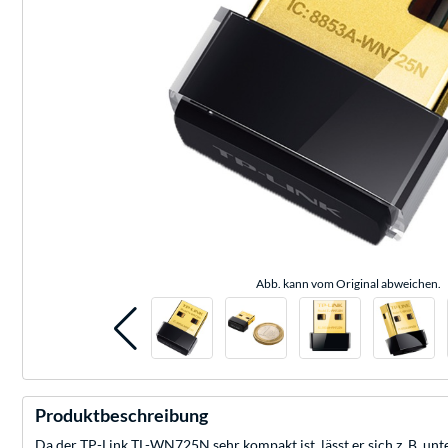
Abb. kann vom Original abweichen.
Produktbeschreibung
Da der TP-Link TL-WN725N sehr kompakt ist, lässt er sich z. B. u