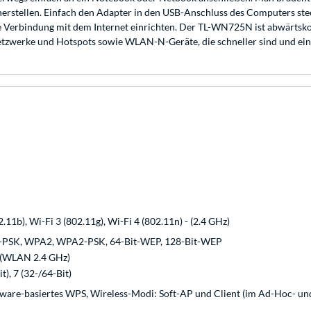
tellen. Einfach den Adapter in den USB-Anschluss des Computers steck
le Verbindung mit dem Internet einrichten. Der TL-WN725N ist abwärtsk
Netzwerke und Hotspots sowie WLAN-N-Geräte, die schneller sind und ei
2.11b), Wi-Fi 3 (802.11g), Wi-Fi 4 (802.11n) - (2.4 GHz)
PSK, WPA2, WPA2-PSK, 64-Bit-WEP, 128-Bit-WEP
 (WLAN 2.4 GHz)
), 7 (32-/64-Bit)
ware-basiertes WPS, Wireless-Modi: Soft-AP und Client (im Ad-Hoc- un