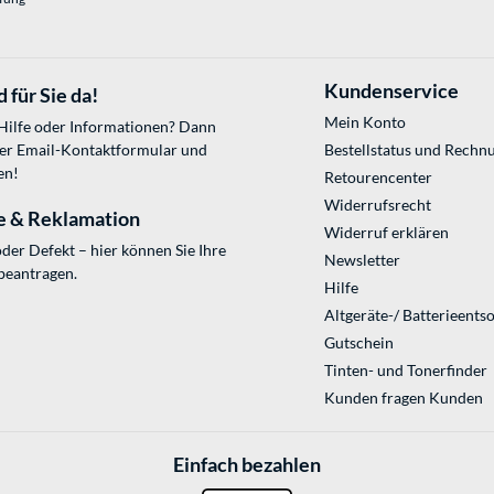
Kundenservice
 für Sie da!
Mein Konto
 Hilfe oder Informationen? Dann
ser
Email-Kontaktformular
und
Bestellstatus und Rechn
en!
Retourencenter
Widerrufsrecht
e & Reklamation
Widerruf erklären
der Defekt – hier können Sie Ihre
Newsletter
beantragen.
Hilfe
Altgeräte-/ Batterieents
Gutschein
Tinten- und Tonerfinder
Kunden fragen Kunden
Einfach bezahlen