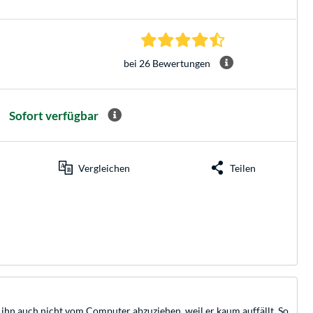
4.4 Sterne bei 26 B
bei 26 Bewertungen
Sofort verfügbar
Vergleichen
Teilen
ihn auch nicht vom Computer abzuziehen, weil er kaum auffällt. So