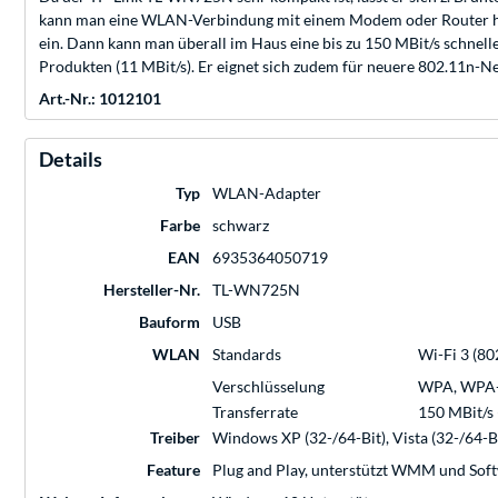
kann man eine WLAN-Verbindung mit einem Modem oder Router hers
ein. Dann kann man überall im Haus eine bis zu 150 MBit/s schnel
Produkten (11 MBit/s). Er eignet sich zudem für neuere 802.11n-
Art.-Nr.: 1012101
Details
Typ
WLAN-Adapter
Farbe
schwarz
EAN
6935364050719
Hersteller-Nr.
TL-WN725N
Bauform
USB
WLAN
Standards
Wi-Fi 3 (80
Verschlüsselung
WPA, WPA-
Transferrate
150 MBit/s
Treiber
Windows XP (32-/64-Bit), Vista (32-/64-Bit
Feature
Plug and Play, unterstützt WMM und Soft