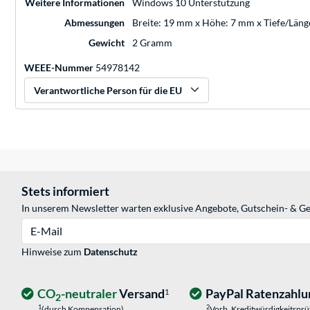
Weitere Informationen
Windows 10 Unterstützung
Abmessungen
Breite: 19 mm x Höhe: 7 mm x Tiefe/Län
Gewicht
2 Gramm
WEEE-Nummer
54978142
Verantwortliche Person für die EU
Stets informiert
In unserem Newsletter warten exklusive Angebote, Gutschein- & Ge
E-Mail
Hinweise zum
Datenschutz
CO
-neutraler
Versand
PayPal Ratenzahlu
1
2
1
2
(durch Kompensation)
Vorb. Kreditwürdigkeitspr