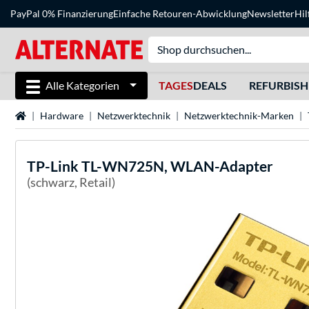
PayPal 0% Finanzierung
Einfache Retouren-Abwicklung
Newsletter
Hil
Alle Kategorien
TAGES
DEALS
REFURBIS
Startseite
Hardware
Netzwerktechnik
Netzwerktechnik-Marken
TP-Link
TL-WN725N, WLAN-Adapter
(schwarz, Retail)