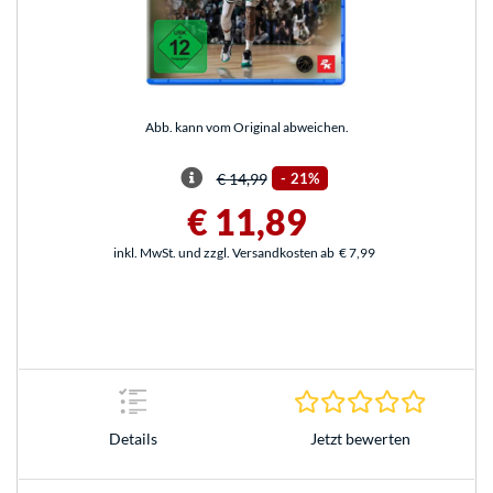
Abb. kann vom Original abweichen.
€ 14,99
-
21%
€ 11,89
inkl. MwSt. und zzgl. Versandkosten ab
€ 7,99
0.0 Stern
Jetzt bewerten
Details