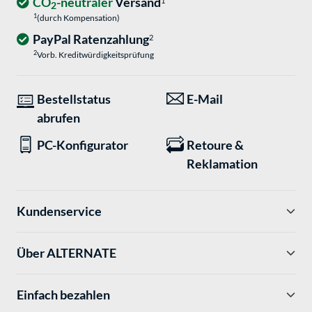
CO
-neutraler
Versand
1
2
1
(durch Kompensation)
PayPal Ratenzahlung
2
2
Vorb. Kreditwürdigkeitsprüfung
Bestellstatus
E-Mail
abrufen
PC-Konfigurator
Retoure &
Reklamation
Kundenservice
Über ALTERNATE
Einfach bezahlen