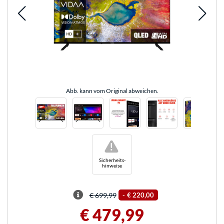
Abb. kann vom Original abweichen.
!
Sicherheits-
hinweise
€ 699,99
-
€ 220,00
€ 479,99