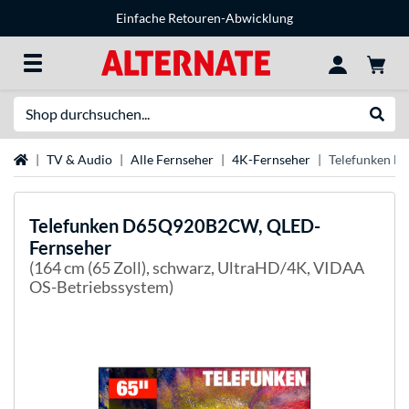
Einfache Retouren-Abwicklung
Suche
Suche
Startseite
TV & Audio
Alle Fernseher
4K-Fernseher
Telefunken 
Telefunken
D65Q920B2CW, QLED-
Fernseher
(164 cm (65 Zoll), schwarz, UltraHD/4K, VIDAA
OS-Betriebssystem)