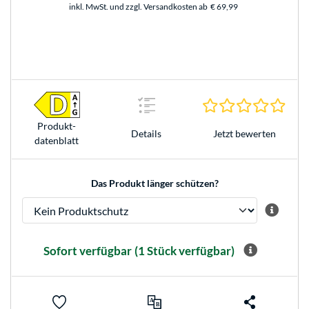
inkl. MwSt. und zzgl. Versandkosten ab
€ 69,99
0.0 S
Produkt­
Jetzt bewerten
Details
datenblatt
Das Produkt länger schützen?
Sofort verfügbar
(1 Stück verfügbar)