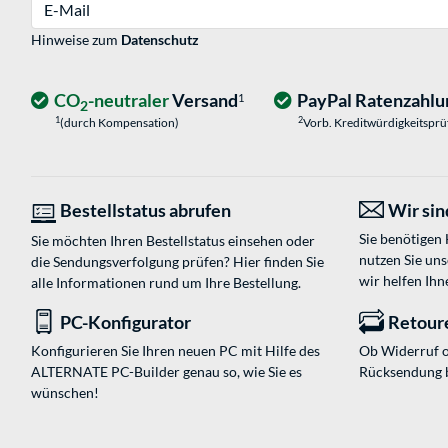
E-Mail
Hinweise zum
Datenschutz
CO
-neutraler
Versand
PayPal Ratenzahlu
1
2
1
2
(durch Kompensation)
Vorb. Kreditwürdigkeitspr
Bestellstatus abrufen
Wir sind
Sie benötigen
Sie möchten Ihren Bestellstatus einsehen oder
nutzen Sie un
die Sendungsverfolgung prüfen? Hier finden Sie
wir helfen Ihn
alle Informationen rund um Ihre Bestellung.
PC-Konfigurator
Retour
Konfigurieren Sie Ihren neuen PC mit Hilfe des
Ob Widerruf o
ALTERNATE PC-Builder genau so, wie Sie es
Rücksendung 
wünschen!