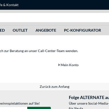
fe
&
Kontakt
Suche
HED
OUTLET
ANGEBOTE
PC-KONFIGURATOR
sich zur Beratung an unser Call-Center-Team wenden.
Mein Konto
Zurück zum Anfang
Folge ALTERNATE au
winnspielaktionen auf Sie!
Über unsere Social-Media-
für Sie da.