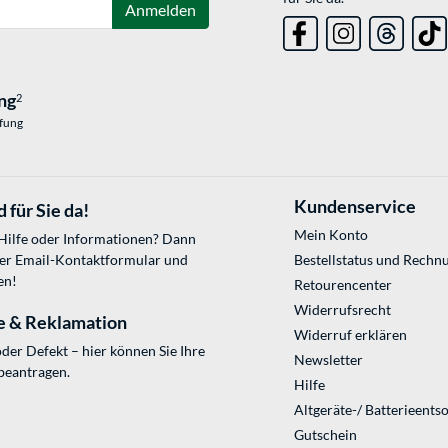
Anmelden
ng
2
üfung
Kundenservice
 für Sie da!
Mein Konto
 Hilfe oder Informationen? Dann
ser
Email-Kontaktformular
und
Bestellstatus und Rechn
en!
Retourencenter
Widerrufsrecht
e & Reklamation
Widerruf erklären
der Defekt – hier können Sie Ihre
Newsletter
beantragen.
Hilfe
Altgeräte-/ Batterieents
Gutschein