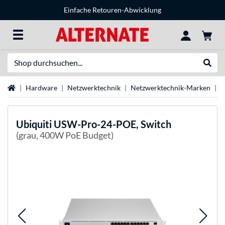
Einfache Retouren-Abwicklung
Suche
Suche
Startseite
Hardware
Netzwerktechnik
Netzwerktechnik-Marken
U
Ubiquiti
USW-Pro-24-POE, Switch
(grau, 400W PoE Budget)