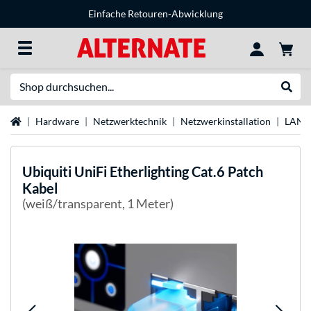
Einfache Retouren-Abwicklung
Suche
Suche
Startseite
Hardware
Netzwerktechnik
Netzwerkinstallation
LAN-
Ubiquiti
UniFi Etherlighting Cat.6 Patch
Kabel
(weiß/transparent, 1 Meter)