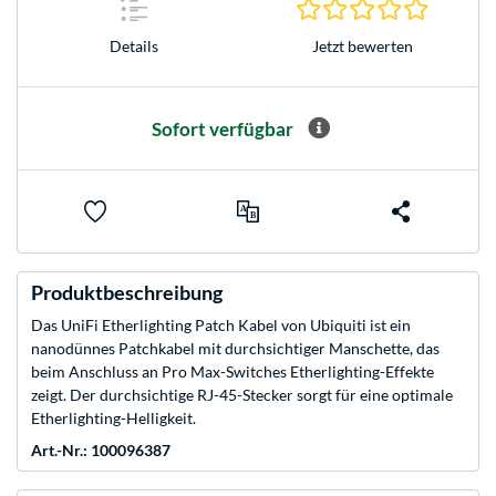
0.0 Stern
Jetzt bewerten
Details
Sofort verfügbar
Produktbeschreibung
Das UniFi Etherlighting Patch Kabel von Ubiquiti ist ein
nanodünnes Patchkabel mit durchsichtiger Manschette, das
beim Anschluss an Pro Max-Switches Etherlighting-Effekte
zeigt. Der durchsichtige RJ-45-Stecker sorgt für eine optimale
Etherlighting-Helligkeit.
Art.-Nr.: 100096387