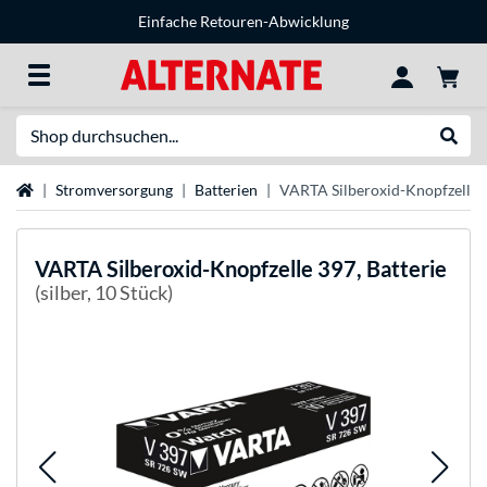
Einfache Retouren-Abwicklung
Suche
Suche
Startseite
Stromversorgung
Batterien
VARTA Silberoxid-Knopfzelle 3
VARTA
Silberoxid-Knopfzelle 397, Batterie
(silber, 10 Stück)