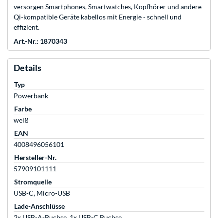
versorgen Smartphones, Smartwatches, Kopfhörer und andere
Qi-kompatible Geräte kabellos mit Energie - schnell und
effizient.
Art.-Nr.: 1870343
Details
Typ
Powerbank
Farbe
weiß
EAN
4008496056101
Hersteller-Nr.
57909101111
Stromquelle
USB-C, Micro-USB
Lade-Anschlüsse
2x USB-A-Buchse, 1x USB-C Buchse