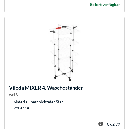
Sofort verfügbar
Vileda
MIXER 4, Wäscheständer
weiß
Material: beschichteter Stahl
Rollen: 4
€ 62,99