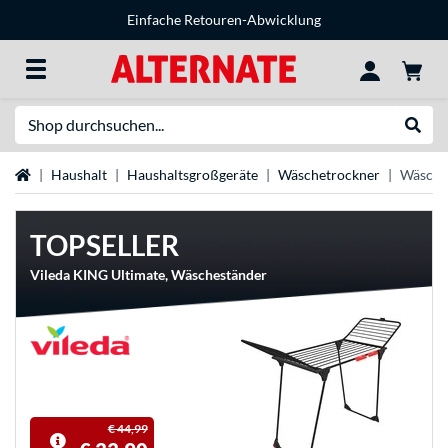
Einfache Retouren-Abwicklung
Suche
Suche
Startseite
Haushalt
Haushaltsgroßgeräte
Wäschetrockner
Wäsche
TOPSELLER
Vileda KING Ultimate, Wäscheständer
€ 44,99