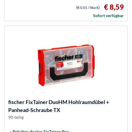
€ 8,59
(
)
€ 0,01
/ Stück
Sofort verfügbar
fischer
FixTainer DuoHM Hohlraumdübel +
Panhead-Schraube TX
90-teilig
Behälter: fischer FixTainer-Box