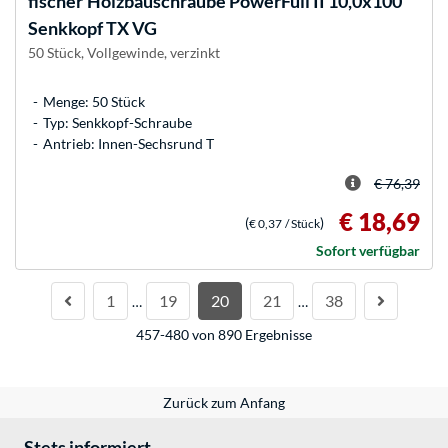
fischer
Holzbauschraube PowerFull II 10,0x100
Senkkopf TX VG
50 Stück, Vollgewinde, verzinkt
Menge: 50 Stück
Typ: Senkkopf-Schraube
Antrieb: Innen-Sechsrund T
€ 76,39
€ 18,69
(
)
€ 0,37
/ Stück
Sofort verfügbar
1
19
20
21
38
…
…
457-480 von 890 Ergebnisse
Zurück zum Anfang
Stets informiert