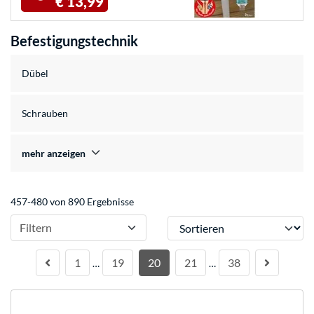
€ 13,99
Befestigungstechnik
Dübel
Schrauben
mehr anzeigen
457-480 von 890 Ergebnisse
Sortieren
Filtern
1
19
20
21
38
…
…