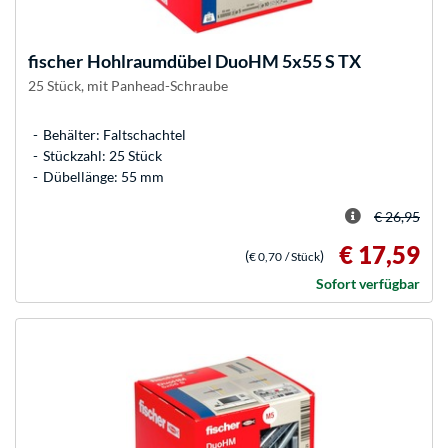
fischer
Hohlraumdübel DuoHM 5x55 S TX
25 Stück, mit Panhead-Schraube
Behälter: Faltschachtel
Stückzahl: 25 Stück
Dübellänge: 55 mm
€ 26,95
€ 17,59
(
)
€ 0,70
/ Stück
Sofort verfügbar