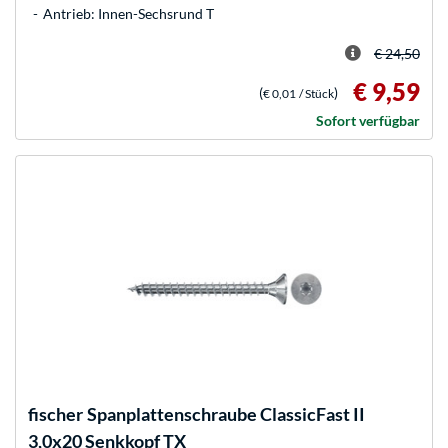
Antrieb: Innen-Sechsrund T
€ 24,50
€ 9,59
(
)
€ 0,01
/ Stück
Sofort verfügbar
fischer
Spanplattenschraube ClassicFast II
3,0x20 Senkkopf TX