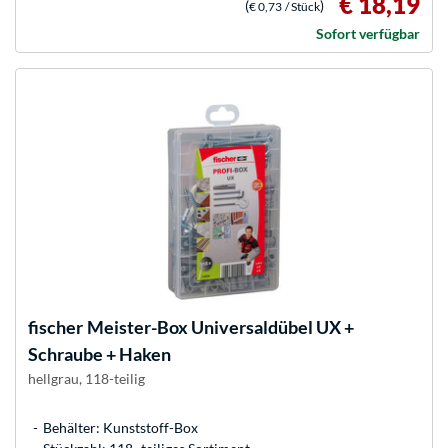
€ 18,19
(
)
€ 0,73
/ Stück
Sofort verfügbar
fischer
Meister-Box Universaldübel UX +
Schraube + Haken
hellgrau, 118-teilig
Behälter: Kunststoff-Box