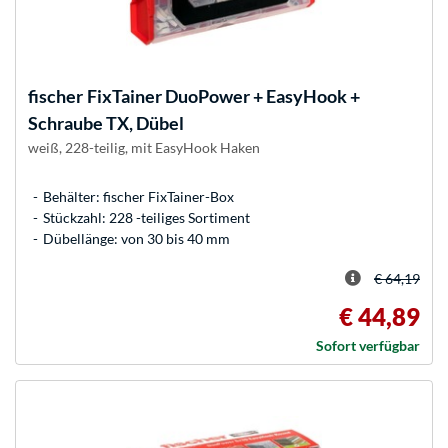
fischer
FixTainer DuoPower + EasyHook +
Schraube TX, Dübel
weiß, 228-teilig, mit EasyHook Haken
Behälter: fischer FixTainer-Box
Stückzahl: 228 -teiliges Sortiment
Dübellänge: von 30 bis 40 mm
€ 64,19
€ 44,89
Sofort verfügbar