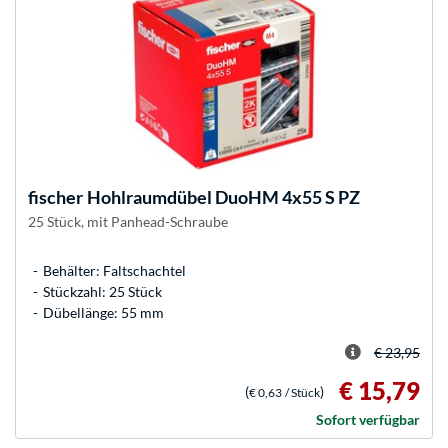
fischer
Hohlraumdübel DuoHM 4x55 S PZ
25 Stück, mit Panhead-Schraube
Behälter: Faltschachtel
Stückzahl: 25 Stück
Dübellänge: 55 mm
€ 23,95
€ 15,79
(
)
€ 0,63
/ Stück
Sofort verfügbar