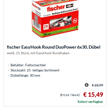
fischer
EasyHook Round DuoPower 6x30, Dübel
weiß, 25 Stück, mit EasyHook Rundhaken
Behälter: Faltschachtel
Stückzahl: 25 -teiliges Sortiment
Dübellänge: 30 mm
€ 22,99
€ 15,49
(
)
€ 0,62
/ Stück
Sofort verfügbar