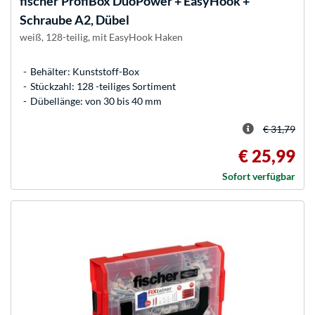
fischer
ProfiBox DuoPower + EasyHook +
Schraube A2, Dübel
weiß, 128-teilig, mit EasyHook Haken
Behälter: Kunststoff-Box
Stückzahl: 128 -teiliges Sortiment
Dübellänge: von 30 bis 40 mm
€ 31,79
€ 25,99
Sofort verfügbar