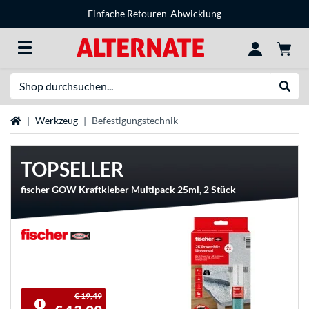
Einfache Retouren-Abwicklung
Suche
Suche
Startseite
Werkzeug
Befestigungstechnik
TOPSELLER
fischer GOW Kraftkleber Multipack 25ml, 2 Stück
€ 19,49