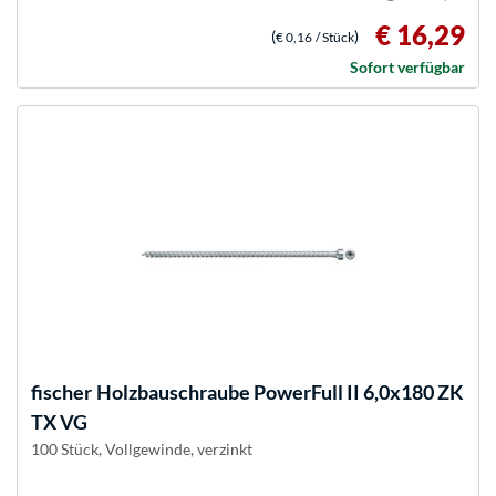
€ 16,29
(
)
€ 0,16
/ Stück
Sofort verfügbar
fischer
Holzbauschraube PowerFull II 6,0x180 ZK
TX VG
100 Stück, Vollgewinde, verzinkt