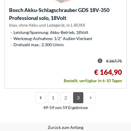
Bosch
Akku-Schlagschrauber GDS 18V-350
Professional solo, 18Volt
blau, ohne Akku und Ladegerät, in L-BOXX
Leistung/Spannung: Akku-Betrieb, 18Volt
Werkzeug-Aufnahme: 1/2" Außen-Vierkant
Drehzahl max.: 2.300 U/min
€ 267,75
€ 164,90
Bestellt, verfügbar in 6-10 Tagen
1
2
3
49-59 von 59 Ergebnisse
Zurück zum Anfang