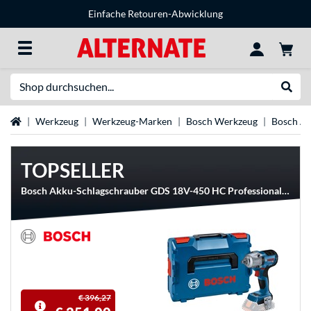
Einfache Retouren-Abwicklung
Suche
Suche
Startseite
Werkzeug
Werkzeug-Marken
Bosch Werkzeug
Bosch A
TOPSELLER
Bosch Akku-Schlagschrauber GDS 18V-450 HC Professional solo, 18Volt
€ 396,27