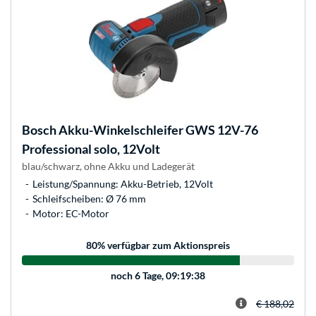
Bosch
Akku-Winkelschleifer GWS 12V-76
Professional solo, 12Volt
blau/schwarz, ohne Akku und Ladegerät
Leistung/Spannung: Akku-Betrieb, 12Volt
Schleifscheiben: Ø 76 mm
Motor: EC-Motor
80
% verfügbar zum Aktionspreis
noch
6 Tage, 09:19:38
€ 188,02