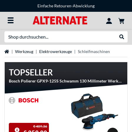
Einfache Retouren-Abwicklung
Suche
Suche
Startseite
Werkzeug
Elektrowerkzeuge
Schleifmaschinen
TOPSELLER
Bosch Polierer GPX9-125S Schwamm 130 Millimeter Werkzeugtasche, Poliermaschine
€ 409,36