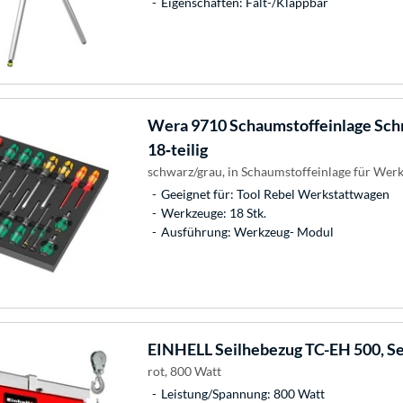
Eigenschaften: Falt-/Klappbar
Wera
9710 Schaumstoffeinlage Sch
18‑teilig
schwarz/grau, in Schaumstoffeinlage für Wer
Geeignet für: Tool Rebel Werkstattwagen
Werkzeuge: 18 Stk.
Ausführung: Werkzeug- Modul
EINHELL
Seilhebezug TC-EH 500, S
rot, 800 Watt
Leistung/Spannung: 800 Watt