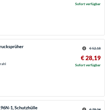
Sofort verfügbar
rucksprüher
€ 52,18
€ 28,19
trahl
Sofort verfügbar
196N-1, Schutzhülle
€ 78,24