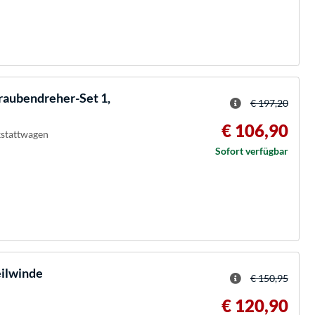
raubendreher-Set 1,
€ 197,20
€ 106,90
kstattwagen
Sofort verfügbar
eilwinde
€ 150,95
€ 120,90