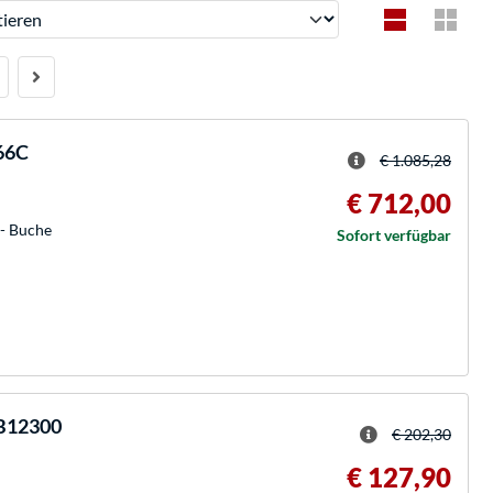
ren
66C
€ 1.085,28
€ 712,00
x- Buche
Sofort verfügbar
1B12300
€ 202,30
€ 127,90