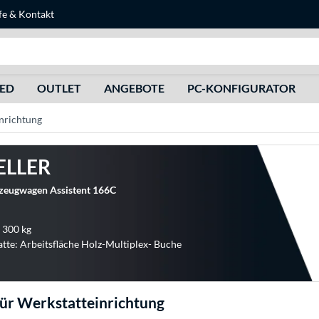
fe
&
Kontakt
Suche
HED
OUTLET
ANGEBOTE
PC-KONFIGURATOR
nrichtung
ELLER
eugwagen Assistent 166C
: 300 kg
atte: Arbeitsfläche Holz-Multiplex- Buche
ür Werkstatteinrichtung