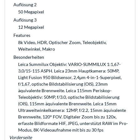
Auflösung 2
50 Megapixel
Auflösung 3
12 Megapixel
Features
8k Video, HDR, Optischer Zoom, Teleobjektiv,
Weitwinkel, Makro
Besonderheiten
Leica Summilux Objektiv: VARIO-SUMMILUX 1:1,67-
3,0/15-115 ASPH. Leica 23mm Hauptkamera: 50MP,
Light Fusion 950 Bildsensor, 2,4μm 4-in-1-Superpixel,
f/1,67, optische Bildstabilisierung (OIS), 23mm
äquivalente Brennweite. Leica 115mm Periskop-
Teleobjektiv: 50MP, f/3.0, optische Bildstabilisierung
(OIS), 115mm äquivalente Brennweite. Leica 15mm
Ultraweitwinkelkamera: 12MP, f/2.2, 15mm äquivalente
Brennweite, 120° FOV. Digitaler Zoom bis zu 120x,
erfasste Bildformate HIF, JPEG, unterstützt RAW im Pro-
Modus, 8K-Videoaufnahme mit bis zu 30 fps
Vorderseite