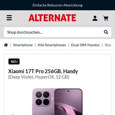
Einfache Retouren-Abwicklung
Suche
Suche
Startseite
Smartphone
Alle Smartphones
Dual-SIM-Handys
Xiaom
NEU
Xiaomi
17T Pro 256GB, Handy
(Deep Violet, HyperOS, 12 GB)