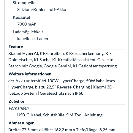
Stromquelle
Silizium-Kohlenstoff-Akku
Kapazität
7000 mAh
Lademöglichkeit
kabelloses Laden
Feature
Xiaomi HyperAI, KI-Schreiben, KI-Spracherkennung, KI-
Dolmetscher, KI-Suche, KI-Kreativitätsassistent, Circle to
Search mit Google, Google Gemini, KI-Gesichtsentsperrung
Weitere Informationen
der Akku unterstützt 100W HyperCharge, 50W kabelloses
HyperCharge, bis zu 22,5" Reverse-Charging | Xiaomi 3D
IceLoop System | Geräteschutz nach IP68
Zubehör
vorhanden
USB-C-Kabel, Schutzhülle, SIM-Tool, Anleitung
Abmessungen
Breite: 77,5 mm x Höhe: 162,2 mm x Tiefe/Länge: 8,25 mm