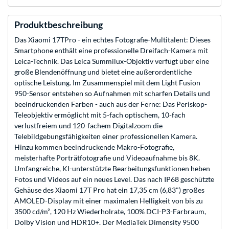
Produktbeschreibung
Das Xiaomi 17TPro - ein echtes Fotografie-Multitalent: Dieses
Smartphone enthält eine professionelle Dreifach-Kamera mit
Leica-Technik. Das Leica Summilux-Objektiv verfügt über eine
große Blendenöffnung und bietet eine außerordentliche
optische Leistung. Im Zusammenspiel mit dem Light Fusion
950-Sensor entstehen so Aufnahmen mit scharfen Details und
beeindruckenden Farben - auch aus der Ferne: Das Periskop-
Teleobjektiv ermöglicht mit 5-fach optischem, 10-fach
verlustfreiem und 120-fachem Digitalzoom die
Telebildgebungsfähigkeiten einer professionellen Kamera.
Hinzu kommen beeindruckende Makro-Fotografie,
meisterhafte Porträtfotografie und Videoaufnahme bis 8K.
Umfangreiche, KI-unterstützte Bearbeitungsfunktionen heben
Fotos und Videos auf ein neues Level. Das nach IP68 geschützte
Gehäuse des Xiaomi 17T Pro hat ein 17,35 cm (6,83") großes
AMOLED-Display mit einer maximalen Helligkeit von bis zu
3500 cd/m², 120 Hz Wiederholrate, 100% DCI-P3-Farbraum,
Dolby Vision und HDR10+. Der MediaTek Dimensity 9500