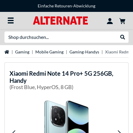
Einfache Retouren-Abwicklung
Suche
Suche
Startseite
Gaming
Mobile Gaming
Gaming-Handys
Xiaomi Redmi 
Xiaomi
Redmi Note 14 Pro+ 5G 256GB,
Handy
(Frost Blue, HyperOS, 8 GB)