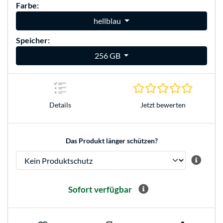
Farbe:
hellblau
Speicher:
256 GB
0.0 Stern
Jetzt bewerten
Details
Das Produkt länger schützen?
Sofort verfügbar