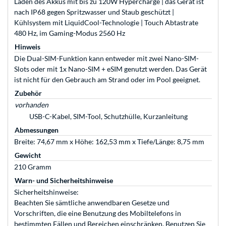
Laden des Akkus mit bis zu 120W Hypercharge | das Gerät ist
nach IP68 gegen Spritzwasser und Staub geschützt |
Kühlsystem mit LiquidCool-Technologie | Touch Abtastrate
480 Hz, im Gaming-Modus 2560 Hz
Hinweis
Die Dual-SIM-Funktion kann entweder mit zwei Nano-SIM-
Slots oder mit 1x Nano-SIM + eSIM genutzt werden. Das Gerät
ist nicht für den Gebrauch am Strand oder im Pool geeignet.
Zubehör
vorhanden
USB-C-Kabel, SIM-Tool, Schutzhülle, Kurzanleitung
Abmessungen
Breite: 74,67 mm x Höhe: 162,53 mm x Tiefe/Länge: 8,75 mm
Gewicht
210 Gramm
Warn- und Sicherheitshinweise
Sicherheitshinweise:
Beachten Sie sämtliche anwendbaren Gesetze und
Vorschriften, die eine Benutzung des Mobiltelefons in
bestimmten Fällen und Bereichen einschränken. Benutzen Sie