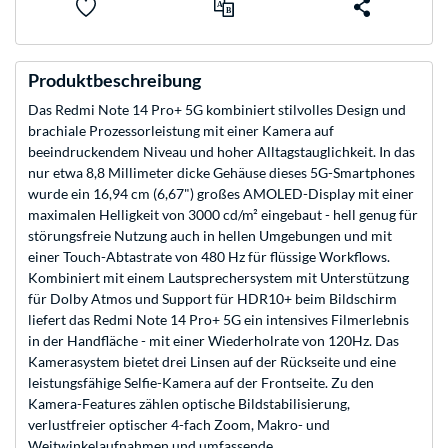
Produktbeschreibung
Das Redmi Note 14 Pro+ 5G kombiniert stilvolles Design und
brachiale Prozessorleistung mit einer Kamera auf
beeindruckendem Niveau und hoher Alltagstauglichkeit. In das
nur etwa 8,8 Millimeter dicke Gehäuse dieses 5G-Smartphones
wurde ein 16,94 cm (6,67") großes AMOLED-Display mit einer
maximalen Helligkeit von 3000 cd/m² eingebaut - hell genug für
störungsfreie Nutzung auch in hellen Umgebungen und mit
einer Touch-Abtastrate von 480 Hz für flüssige Workflows.
Kombiniert mit einem Lautsprechersystem mit Unterstützung
für Dolby Atmos und Support für HDR10+ beim Bildschirm
liefert das Redmi Note 14 Pro+ 5G ein intensives Filmerlebnis
in der Handfläche - mit einer Wiederholrate von 120Hz. Das
Kamerasystem bietet drei Linsen auf der Rückseite und eine
leistungsfähige Selfie-Kamera auf der Frontseite. Zu den
Kamera-Features zählen optische Bildstabilisierung,
verlustfreier optischer 4-fach Zoom, Makro- und
Weitwinkelaufnahmen und umfassende