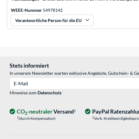
WEEE-Nummer
54978142
Verantwortliche Person für die EU
Stets informiert
In unserem Newsletter warten exklusive Angebote, Gutschein- & Ge
E-Mail
Hinweise zum
Datenschutz
CO
-neutraler
Versand
PayPal Ratenzahlu
1
2
1
2
(durch Kompensation)
Vorb. Kreditwürdigkeitspr