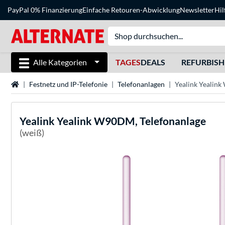
PayPal 0% Finanzierung
Einfache Retouren-Abwicklung
Newsletter
Hil
Alle Kategorien
TAGES
DEALS
REFURBIS
Startseite
Festnetz und IP-Telefonie
Telefonanlagen
Yealink Yealin
Yealink
Yealink W90DM, Telefonanlage
(weiß)