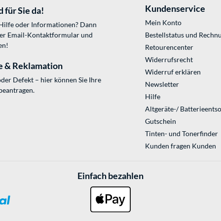
Kundenservice
 für Sie da!
Mein Konto
 Hilfe oder Informationen? Dann
ser
Email-Kontaktformular
und
Bestellstatus und Rechn
en!
Retourencenter
Widerrufsrecht
e & Reklamation
Widerruf erklären
der Defekt – hier können Sie Ihre
Newsletter
beantragen.
Hilfe
Altgeräte-/ Batterieents
Gutschein
Tinten- und Tonerfinder
Kunden fragen Kunden
Einfach bezahlen