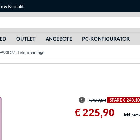
fe
&
Kontakt
Suche
HED
OUTLET
ANGEBOTE
PC-KONFIGURATOR
k W90DM, Telefonanlage
€ 469,00
SPARE
€ 243,10
€ 225,90
inkl. MwS