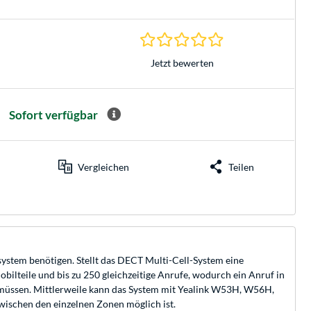
0.0 Sterne bei 0 Be
Jetzt bewerten
Sofort verfügbar
Vergleichen
Teilen
ystem benötigen. Stellt das DECT Multi-Cell-System eine
bilteile und bis zu 250 gleichzeitige Anrufe, wodurch ein Anruf in
rn müssen. Mittlerweile kann das System mit Yealink W53H, W56H,
schen den einzelnen Zonen möglich ist.