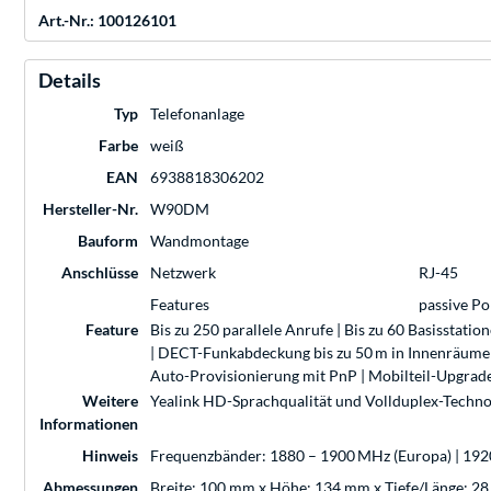
Art.-Nr.: 100126101
Details
Typ
Telefonanlage
Farbe
weiß
EAN
6938818306202
Hersteller-Nr.
W90DM
Bauform
Wandmontage
Anschlüsse
Netzwerk
RJ-45
Features
passive P
Feature
Bis zu 250 parallele Anrufe | Bis zu 60 Basisstat
| DECT-Funkabdeckung bis zu 50 m in Innenräumen
Auto-Provisionierung mit PnP | Mobilteil-Upgrade
Weitere
Yealink HD-Sprachqualität und Vollduplex-Techno
Informationen
Hinweis
Frequenzbänder: 1880 – 1900 MHz (Europa) | 19
Abmessungen
Breite: 100 mm x Höhe: 134 mm x Tiefe/Länge: 2