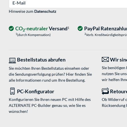
E-Mail
Hinweise zum
Datenschutz
CO
-neutraler
Versand
PayPal Ratenzahlu
1
2
1
2
(durch Kompensation)
Vorb. Kreditwürdigkeitspr
Bestellstatus abrufen
Wir sind
Sie benötigen
Sie möchten Ihren Bestellstatus einsehen oder
nutzen Sie un
die Sendungsverfolgung prüfen? Hier finden Sie
wir helfen Ihn
alle Informationen rund um Ihre Bestellung.
PC-Konfigurator
Retour
Konfigurieren Sie Ihren neuen PC mit Hilfe des
Ob Widerruf o
ALTERNATE PC-Builder genau so, wie Sie es
Rücksendung 
wünschen!