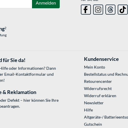
Anmelden
ng
2
üfung
Kundenservice
 für Sie da!
Mein Konto
 Hilfe oder Informationen? Dann
ser
Email-Kontaktformular
und
Bestellstatus und Rechn
en!
Retourencenter
Widerrufsrecht
e & Reklamation
Widerruf erklären
der Defekt – hier können Sie Ihre
Newsletter
beantragen.
Hilfe
Altgeräte-/ Batterieents
Gutschein