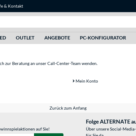
fe
&
Kontakt
Suche
HED
OUTLET
ANGEBOTE
PC-KONFIGURATOR
sich zur Beratung an unser Call-Center-Team wenden.
Mein Konto
Zurück zum Anfang
Folge ALTERNATE au
winnspielaktionen auf Sie!
Über unsere Social-Media-
für Sie da.